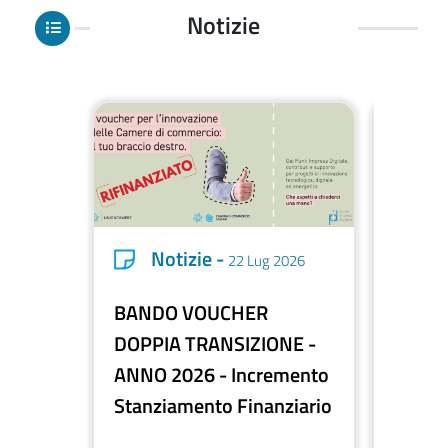
Notizie
Notizie -
No
22 Lug 2026
BANDO VOUCHER
Contri
DOPPIA TRANSIZIONE -
capital
ANNO 2026 - Incremento
commer
Stanziamento Finanziario
provv
liquid