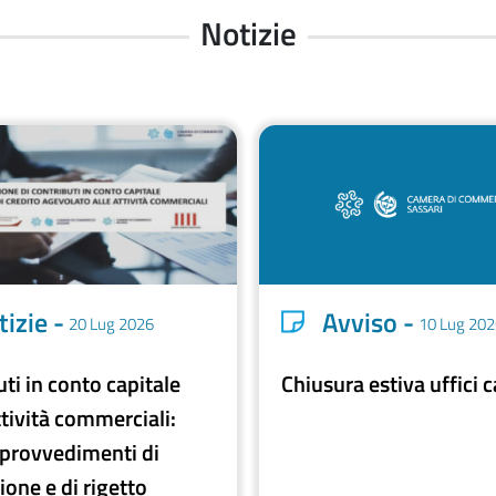
Notizie
izie -
Avviso -
20 Lug 2026
10 Lug 202
ti in conto capitale
Chiusura estiva uffici 
ttività commerciali:
i provvedimenti di
ione e di rigetto