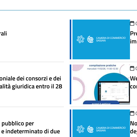
ali
Pr
im
niale dei consorzi e dei
We
lità giuridica entro il 28
co
o pubblico per
No
 e indeterminato di due
de