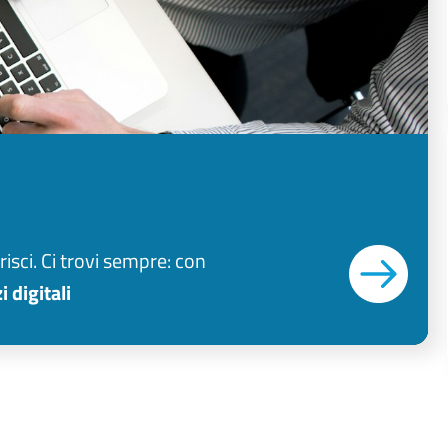
isci. Ci trovi sempre: con
i digitali