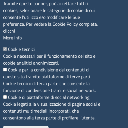
Tramite questo banner, può accettare tutti i
cookies, selezionare le categorie di cookie di cui
CONTATTI
consente l’utilizzo e/o modificare le Sue
preferenze. Per vedere la Cookie Policy completa,
Camera di Commercio, Industria, Artigianato e
clicchi
Agricoltura di Sassari
More info
PEC
:
cciaa@ss.legalmail.camcom.it
Cookie tecnici
P.IVA
01047570906
Cookie necessari per il funzionamento del sito e
Codice Fiscale
80000930901
cookie analitici anonimizzati.
Codice Univoco per le fatture elettroniche
: UFPXFS
Cookie per la condivisione dei contenuti di
questo sito tramite piattaforme di terze parti
LINK UTILI
Cookie tecnico di terza parte che consente la
funzione di condivisione tramite social network.
Cookie di piattaforme di social networking
Segnalazione di illecito
Cookie legati alla visualizzazione di pagine social e
Amministrazione Trasparente
contenuti multimediali incorporati, che
Accesso riservato
consentono alla terza parte di profilare l'utente.
Dichiarazione di accessibilità