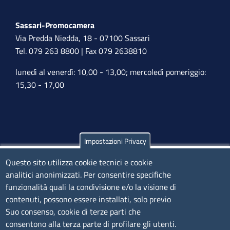
Sassari-Promocamera
Via Predda Niedda, 18 - 07100 Sassari
Tel. 079 263 8800 | Fax 079 2638810
lunedì al venerdì: 10,00 - 13,00; mercoledì pomeriggio:
15,30 - 17,00
Impostazioni Privacy
Olbia
Via Nanni 43 - 07026 Olbia
Questo sito utilizza cookie tecnici e cookie
analitici anonimizzati. Per consentire specifiche
Tel. 0789 66122 | 0789 69580
funzionalità quali la condivisione e/o la visione di
mail:
ufficio.olbia@ss.camcom.it
contenuti, possono essere installati, solo previo
lunedì al venerdì: 9,00 - 12,00; lunedì pomeriggio: 16,00
Suo consenso, cookie di terze parti che
- 17,00
consentono alla terza parte di profilare gli utenti.