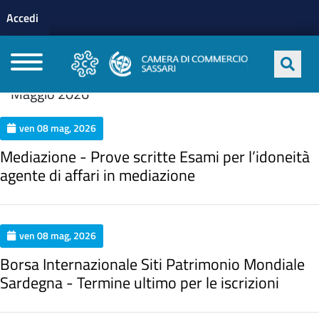
Menu profilo utente
Salta al contenuto principale
Accedi
CAMERE DI COMMERCIO D'ITALIA
Maggio 2026
ven 08 mag, 2026
Mediazione - Prove scritte Esami per l’idoneità
agente di affari in mediazione
ven 08 mag, 2026
Borsa Internazionale Siti Patrimonio Mondiale
Sardegna - Termine ultimo per le iscrizioni