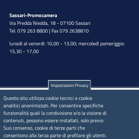
Sassari-Promocamera
Via Predda Niedda, 18 - 07100 Sassari
Tel. 079 263 8800 | Fax 079 2638810
lunedì al venerdì: 10,00 - 13,00; mercoledì pomeriggio:
15,30 - 17,00
Impostazioni Privacy
Olbia
Via Nanni 43 - 07026 Olbia
Questo sito utilizza cookie tecnici e cookie
analitici anonimizzati. Per consentire specifiche
Tel. 0789 66122 | 0789 69580
funzionalità quali la condivisione e/o la visione di
mail:
ufficio.olbia@ss.camcom.it
contenuti, possono essere installati, solo previo
lunedì al venerdì: 9,00 - 12,00; lunedì pomeriggio: 16,00
Suo consenso, cookie di terze parti che
- 17,00
consentono alla terza parte di profilare gli utenti.