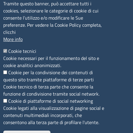
Tramite questo banner, può accettare tutti i
cookies, selezionare le categorie di cookie di cui
CONTATTI
consente l’utilizzo e/o modificare le Sue
preferenze. Per vedere la Cookie Policy completa,
Camera di Commercio, Industria, Artigianato e
clicchi
Agricoltura di Sassari
More info
PEC
:
cciaa@ss.legalmail.camcom.it
Cookie tecnici
P.IVA
01047570906
Cookie necessari per il funzionamento del sito e
Codice Fiscale
80000930901
cookie analitici anonimizzati.
Codice Univoco per le fatture elettroniche
: UFPXFS
Cookie per la condivisione dei contenuti di
questo sito tramite piattaforme di terze parti
LINK UTILI
Cookie tecnico di terza parte che consente la
funzione di condivisione tramite social network.
Cookie di piattaforme di social networking
Segnalazione di illecito
Cookie legati alla visualizzazione di pagine social e
Amministrazione Trasparente
contenuti multimediali incorporati, che
Accesso riservato
consentono alla terza parte di profilare l'utente.
Dichiarazione di accessibilità