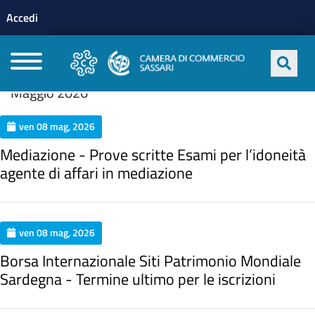
Menu profilo utente
Salta al contenuto principale
Accedi
CAMERE DI COMMERCIO D'ITALIA
Maggio 2026
ven 08 mag, 2026
Mediazione - Prove scritte Esami per l’idoneità
agente di affari in mediazione
ven 08 mag, 2026
Borsa Internazionale Siti Patrimonio Mondiale
Sardegna - Termine ultimo per le iscrizioni