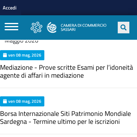
Menu profilo utente
Salta al contenuto principale
Accedi
CAMERE DI COMMERCIO D'ITALIA
Maggio 2026
ven 08 mag, 2026
Mediazione - Prove scritte Esami per l’idoneità
agente di affari in mediazione
ven 08 mag, 2026
Borsa Internazionale Siti Patrimonio Mondiale
Sardegna - Termine ultimo per le iscrizioni