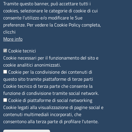
Tramite questo banner, può accettare tutti i
cookies, selezionare le categorie di cookie di cui
CONTATTI
consente l’utilizzo e/o modificare le Sue
preferenze. Per vedere la Cookie Policy completa,
Camera di Commercio, Industria, Artigianato e
clicchi
Agricoltura di Sassari
More info
PEC
:
cciaa@ss.legalmail.camcom.it
Cookie tecnici
P.IVA
01047570906
Cookie necessari per il funzionamento del sito e
Codice Fiscale
80000930901
cookie analitici anonimizzati.
Codice Univoco per le fatture elettroniche
: UFPXFS
Cookie per la condivisione dei contenuti di
questo sito tramite piattaforme di terze parti
LINK UTILI
Cookie tecnico di terza parte che consente la
funzione di condivisione tramite social network.
Cookie di piattaforme di social networking
Segnalazione di illecito
Cookie legati alla visualizzazione di pagine social e
Amministrazione Trasparente
contenuti multimediali incorporati, che
Accesso riservato
consentono alla terza parte di profilare l'utente.
Dichiarazione di accessibilità