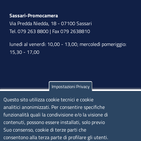
Sassari-Promocamera
Via Predda Niedda, 18 - 07100 Sassari
Tel. 079 263 8800 | Fax 079 2638810
lunedì al venerdì: 10,00 - 13,00; mercoledì pomeriggio:
15,30 - 17,00
Impostazioni Privacy
Olbia
Via Nanni 43 - 07026 Olbia
Questo sito utilizza cookie tecnici e cookie
analitici anonimizzati. Per consentire specifiche
Tel. 0789 66122 | 0789 69580
funzionalità quali la condivisione e/o la visione di
mail:
ufficio.olbia@ss.camcom.it
contenuti, possono essere installati, solo previo
lunedì al venerdì: 9,00 - 12,00; lunedì pomeriggio: 16,00
Suo consenso, cookie di terze parti che
- 17,00
consentono alla terza parte di profilare gli utenti.