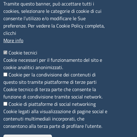
Tramite questo banner, può accettare tutti i
cookies, selezionare le categorie di cookie di cui
CONTATTI
consente l’utilizzo e/o modificare le Sue
preferenze. Per vedere la Cookie Policy completa,
Camera di Commercio, Industria, Artigianato e
clicchi
Agricoltura di Sassari
More info
PEC
:
cciaa@ss.legalmail.camcom.it
Cookie tecnici
P.IVA
01047570906
Cookie necessari per il funzionamento del sito e
Codice Fiscale
80000930901
cookie analitici anonimizzati.
Codice Univoco per le fatture elettroniche
: UFPXFS
Cookie per la condivisione dei contenuti di
questo sito tramite piattaforme di terze parti
LINK UTILI
Cookie tecnico di terza parte che consente la
funzione di condivisione tramite social network.
Cookie di piattaforme di social networking
Segnalazione di illecito
Cookie legati alla visualizzazione di pagine social e
Amministrazione Trasparente
contenuti multimediali incorporati, che
Accesso riservato
consentono alla terza parte di profilare l'utente.
Dichiarazione di accessibilità