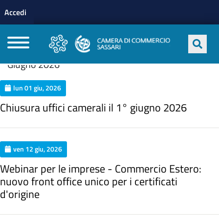
Menu profilo utente
Salta al contenuto principale
Accedi
CAMERE DI COMMERCIO D'ITALIA
Giugno 2026
lun 01 giu, 2026
Chiusura uffici camerali il 1° giugno 2026
ven 12 giu, 2026
Webinar per le imprese - Commercio Estero:
nuovo front office unico per i certificati
d'origine