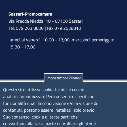
Sassari-Promocamera
Via Predda Niedda, 18 - 07100 Sassari
Tel. 079 263 8800 | Fax 079 2638810
lunedì al venerdì: 10,00 - 13,00; mercoledì pomeriggio:
15,30 - 17,00
Impostazioni Privacy
Olbia
Via Nanni 43 - 07026 Olbia
Questo sito utilizza cookie tecnici e cookie
analitici anonimizzati. Per consentire specifiche
Tel. 0789 66122 | 0789 69580
funzionalità quali la condivisione e/o la visione di
mail:
ufficio.olbia@ss.camcom.it
contenuti, possono essere installati, solo previo
lunedì al venerdì: 9,00 - 12,00; lunedì pomeriggio: 16,00
Suo consenso, cookie di terze parti che
- 17,00
consentono alla terza parte di profilare gli utenti.