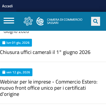
Menu profilo utente
Salta al contenuto principale
Accedi
CAMERE DI COMMERCIO D'ITALIA
Giugno 2026
lun 01 giu, 2026
Chiusura uffici camerali il 1° giugno 2026
ven 12 giu, 2026
Webinar per le imprese - Commercio Estero:
nuovo front office unico per i certificati
d'origine