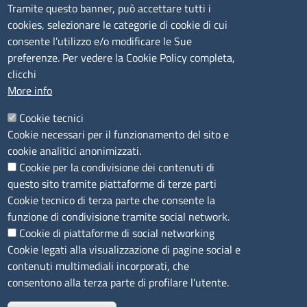
Tramite questo banner, può accettare tutti i
cookies, selezionare le categorie di cookie di cui
CONTATTI
consente l’utilizzo e/o modificare le Sue
preferenze. Per vedere la Cookie Policy completa,
Camera di Commercio, Industria, Artigianato e
clicchi
Agricoltura di Sassari
More info
PEC
:
cciaa@ss.legalmail.camcom.it
Cookie tecnici
P.IVA
01047570906
Cookie necessari per il funzionamento del sito e
Codice Fiscale
80000930901
cookie analitici anonimizzati.
Codice Univoco per le fatture elettroniche
: UFPXFS
Cookie per la condivisione dei contenuti di
questo sito tramite piattaforme di terze parti
LINK UTILI
Cookie tecnico di terza parte che consente la
funzione di condivisione tramite social network.
Cookie di piattaforme di social networking
Segnalazione di illecito
Cookie legati alla visualizzazione di pagine social e
Amministrazione Trasparente
contenuti multimediali incorporati, che
Accesso riservato
consentono alla terza parte di profilare l'utente.
Dichiarazione di accessibilità