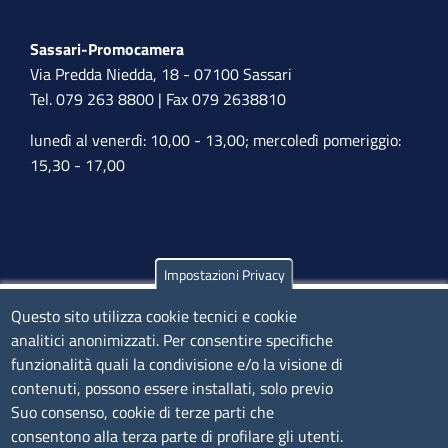
Sassari-Promocamera
Via Predda Niedda, 18 - 07100 Sassari
Tel. 079 263 8800 | Fax 079 2638810
lunedì al venerdì: 10,00 - 13,00; mercoledì pomeriggio:
15,30 - 17,00
Impostazioni Privacy
Olbia
Via Nanni 43 - 07026 Olbia
Questo sito utilizza cookie tecnici e cookie
analitici anonimizzati. Per consentire specifiche
Tel. 0789 66122 | 0789 69580
funzionalità quali la condivisione e/o la visione di
mail:
ufficio.olbia@ss.camcom.it
contenuti, possono essere installati, solo previo
lunedì al venerdì: 9,00 - 12,00; lunedì pomeriggio: 16,00
Suo consenso, cookie di terze parti che
- 17,00
consentono alla terza parte di profilare gli utenti.