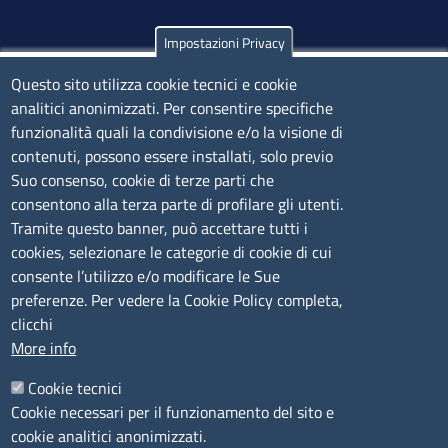
Impostazioni Privacy
Olbia
Via Nanni 43 - 07026 Olbia
Questo sito utilizza cookie tecnici e cookie
analitici anonimizzati. Per consentire specifiche
Tel. 0789 66122 | 0789 69580
funzionalità quali la condivisione e/o la visione di
mail:
ufficio.olbia@ss.camcom.it
contenuti, possono essere installati, solo previo
lunedì al venerdì: 9,00 - 12,00; lunedì pomeriggio: 16,00
Suo consenso, cookie di terze parti che
- 17,00
consentono alla terza parte di profilare gli utenti.
Tramite questo banner, può accettare tutti i
cookies, selezionare le categorie di cookie di cui
CONTATTI
consente l’utilizzo e/o modificare le Sue
preferenze. Per vedere la Cookie Policy completa,
Camera di Commercio, Industria, Artigianato e
clicchi
Agricoltura di Sassari
More info
PEC
:
cciaa@ss.legalmail.camcom.it
Cookie tecnici
P.IVA
01047570906
Cookie necessari per il funzionamento del sito e
Codice Fiscale
80000930901
cookie analitici anonimizzati.
Codice Univoco per le fatture elettroniche
: UFPXFS