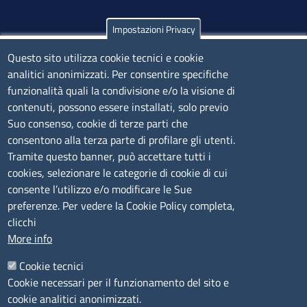
Impostazioni Privacy
Olbia
Via Nanni 43 - 07026 Olbia
Questo sito utilizza cookie tecnici e cookie
analitici anonimizzati. Per consentire specifiche
Tel. 0789 66122 | 0789 69580
funzionalità quali la condivisione e/o la visione di
mail:
ufficio.olbia@ss.camcom.it
contenuti, possono essere installati, solo previo
lunedì al venerdì: 9,00 - 12,00; lunedì pomeriggio: 16,00
Suo consenso, cookie di terze parti che
- 17,00
consentono alla terza parte di profilare gli utenti.
Tramite questo banner, può accettare tutti i
cookies, selezionare le categorie di cookie di cui
CONTATTI
consente l’utilizzo e/o modificare le Sue
preferenze. Per vedere la Cookie Policy completa,
Camera di Commercio, Industria, Artigianato e
clicchi
Agricoltura di Sassari
More info
PEC
:
cciaa@ss.legalmail.camcom.it
Cookie tecnici
P.IVA
01047570906
Cookie necessari per il funzionamento del sito e
Codice Fiscale
80000930901
cookie analitici anonimizzati.
Codice Univoco per le fatture elettroniche
: UFPXFS