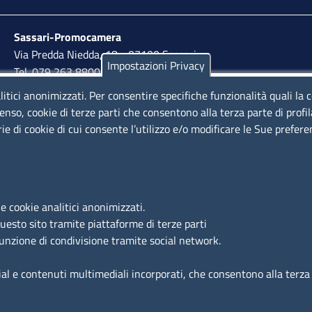
Sassari-Promocamera
Via Predda Niedda, 18 - 07100 Sassari
Impostazioni Privacy
Tel. 079 263 8800 | Fax 079 2638810
litici anonimizzati. Per consentire specifiche funzionalità quali la 
lunedì al venerdì: 10,00 - 13,00; mercoledì pomeriggio:
enso, cookie di terze parti che consentono alla terza parte di profi
15,30 - 17,00
rie di cookie di cui consente l’utilizzo e/o modificare le Sue prefer
LINK UTILI
e cookie analitici anonimizzati.
Segnalazione di illecito
questo sito tramite piattaforme di terze parti
Amministrazione Trasparente
funzione di condivisione tramite social network.
Accesso riservato
ial e contenuti multimediali incorporati, che consentono alla terza p
Dichiarazione di accessibilità
Mappa del sito