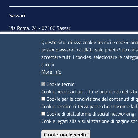
Sassari
Via Roma, 74 - 07100 Sassari
Tel. 079 2080274
Questo sito utilizza cookie tecnici e cookie ana
possono essere installati, solo previo Suo cons
lunedì - venerdì: 10,00 - 13,00; mercoledì pomeriggio:
accettare tutti i cookies, selezionare le catego
15,30 - 17,00
clicchi
More info
CONTATTI
Cookie tecnici
Cookie necessari per il funzionamento del sito 
Camera di Commercio, Industria, Artigianato e
Cookie per la condivisione dei contenuti di 
Agricoltura di Sassari
Cookie tecnico di terza parte che consente la 
PEC
:
cciaa@ss.legalmail.camcom.it
Cookie di piattaforme di social networking
P.IVA
01047570906
Cookie legati alla visualizzazione di pagine soc
Codice Fiscale
80000930901
Codice Univoco per le fatture elettroniche
Conferma le scelte
: UFPXFS