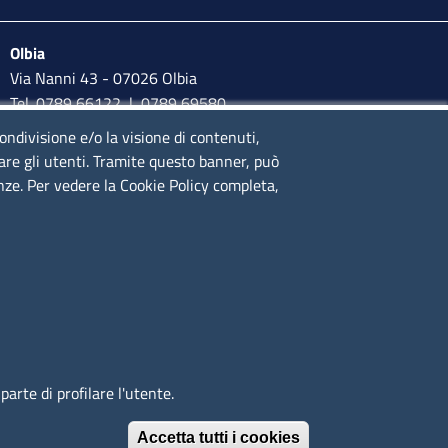
Olbia
Via Nanni 43 - 07026 Olbia
Tel. 0789 66122 | 0789 69580
mail:
ufficio.olbia@ss.camcom.it
condivisione e/o la visione di contenuti,
lare gli utenti. Tramite questo banner, può
lunedì al venerdì: 9,00 - 12,00; lunedì pomeriggio: 16,00 -
enze. Per vedere la Cookie Policy completa,
17,00
arte di profilare l'utente.
Immagine
È un servizio realizzato da
Accetta tutti i cookies
Revoca il conse