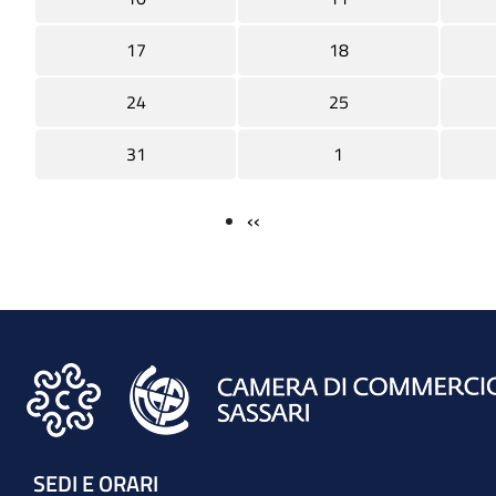
17
18
24
25
31
1
‹‹
SEDI E ORARI