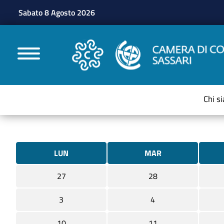
Sabato 8 Agosto 2026
CAMERE DI COMMERC
Chi s
LUN
MAR
27
28
3
4
10
11