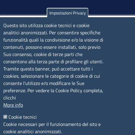
Impostazioni Privacy
Olbia
Via Nanni 43 - 07026 Olbia
Questo sito utilizza cookie tecnici e cookie
analitici anonimizzati. Per consentire specifiche
Tel. 0789 66122 | 0789 69580
funzionalità quali la condivisione e/o la visione di
mail:
ufficio.olbia@ss.camcom.it
contenuti, possono essere installati, solo previo
lunedì al venerdì: 9,00 - 12,00; lunedì pomeriggio: 16,00
Suo consenso, cookie di terze parti che
- 17,00
consentono alla terza parte di profilare gli utenti.
Tramite questo banner, può accettare tutti i
cookies, selezionare le categorie di cookie di cui
CONTATTI
consente l’utilizzo e/o modificare le Sue
preferenze. Per vedere la Cookie Policy completa,
Camera di Commercio, Industria, Artigianato e
clicchi
Agricoltura di Sassari
More info
PEC
:
cciaa@ss.legalmail.camcom.it
Cookie tecnici
P.IVA
01047570906
Cookie necessari per il funzionamento del sito e
Codice Fiscale
80000930901
cookie analitici anonimizzati.
Codice Univoco per le fatture elettroniche
: UFPXFS