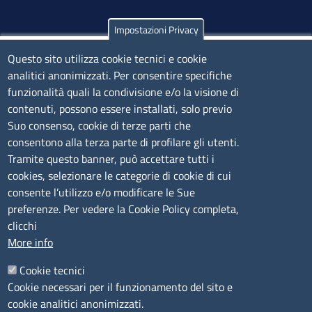
Impostazioni Privacy
Olbia
Via Nanni 43 - 07026 Olbia
Questo sito utilizza cookie tecnici e cookie
analitici anonimizzati. Per consentire specifiche
Tel. 0789 66122 | 0789 69580
funzionalità quali la condivisione e/o la visione di
mail:
ufficio.olbia@ss.camcom.it
contenuti, possono essere installati, solo previo
lunedì al venerdì: 9,00 - 12,00; lunedì pomeriggio: 16,00
Suo consenso, cookie di terze parti che
- 17,00
consentono alla terza parte di profilare gli utenti.
Tramite questo banner, può accettare tutti i
cookies, selezionare le categorie di cookie di cui
CONTATTI
consente l’utilizzo e/o modificare le Sue
preferenze. Per vedere la Cookie Policy completa,
Camera di Commercio, Industria, Artigianato e
clicchi
Agricoltura di Sassari
More info
PEC
:
cciaa@ss.legalmail.camcom.it
Cookie tecnici
P.IVA
01047570906
Cookie necessari per il funzionamento del sito e
Codice Fiscale
80000930901
cookie analitici anonimizzati.
Codice Univoco per le fatture elettroniche
: UFPXFS