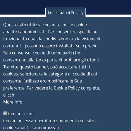
Impostazioni Privacy
Olbia
Via Nanni 43 - 07026 Olbia
Questo sito utilizza cookie tecnici e cookie
analitici anonimizzati. Per consentire specifiche
Tel. 0789 66122 | 0789 69580
funzionalità quali la condivisione e/o la visione di
mail:
ufficio.olbia@ss.camcom.it
contenuti, possono essere installati, solo previo
lunedì al venerdì: 9,00 - 12,00; lunedì pomeriggio: 16,00
Suo consenso, cookie di terze parti che
- 17,00
consentono alla terza parte di profilare gli utenti.
Tramite questo banner, può accettare tutti i
cookies, selezionare le categorie di cookie di cui
CONTATTI
consente l’utilizzo e/o modificare le Sue
preferenze. Per vedere la Cookie Policy completa,
Camera di Commercio, Industria, Artigianato e
clicchi
Agricoltura di Sassari
More info
PEC
:
cciaa@ss.legalmail.camcom.it
Cookie tecnici
P.IVA
01047570906
Cookie necessari per il funzionamento del sito e
Codice Fiscale
80000930901
cookie analitici anonimizzati.
Codice Univoco per le fatture elettroniche
: UFPXFS