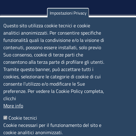
Impostazioni Privacy
Olbia
Via Nanni 43 - 07026 Olbia
Questo sito utilizza cookie tecnici e cookie
analitici anonimizzati. Per consentire specifiche
Tel. 0789 66122 | 0789 69580
funzionalità quali la condivisione e/o la visione di
mail:
ufficio.olbia@ss.camcom.it
contenuti, possono essere installati, solo previo
lunedì al venerdì: 9,00 - 12,00; lunedì pomeriggio: 16,00
Suo consenso, cookie di terze parti che
- 17,00
consentono alla terza parte di profilare gli utenti.
Tramite questo banner, può accettare tutti i
cookies, selezionare le categorie di cookie di cui
CONTATTI
consente l’utilizzo e/o modificare le Sue
preferenze. Per vedere la Cookie Policy completa,
Camera di Commercio, Industria, Artigianato e
clicchi
Agricoltura di Sassari
More info
PEC
:
cciaa@ss.legalmail.camcom.it
Cookie tecnici
P.IVA
01047570906
Cookie necessari per il funzionamento del sito e
Codice Fiscale
80000930901
cookie analitici anonimizzati.
Codice Univoco per le fatture elettroniche
: UFPXFS