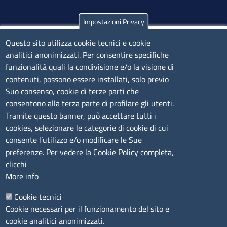
Impostazioni Privacy
Olbia
Via Nanni 43 - 07026 Olbia
Questo sito utilizza cookie tecnici e cookie
analitici anonimizzati. Per consentire specifiche
Tel. 0789 66122 | 0789 69580
funzionalità quali la condivisione e/o la visione di
mail:
ufficio.olbia@ss.camcom.it
contenuti, possono essere installati, solo previo
lunedì al venerdì: 9,00 - 12,00; lunedì pomeriggio: 16,00
Suo consenso, cookie di terze parti che
- 17,00
consentono alla terza parte di profilare gli utenti.
Tramite questo banner, può accettare tutti i
cookies, selezionare le categorie di cookie di cui
CONTATTI
consente l’utilizzo e/o modificare le Sue
preferenze. Per vedere la Cookie Policy completa,
Camera di Commercio, Industria, Artigianato e
clicchi
Agricoltura di Sassari
More info
PEC
:
cciaa@ss.legalmail.camcom.it
Cookie tecnici
P.IVA
01047570906
Cookie necessari per il funzionamento del sito e
Codice Fiscale
80000930901
cookie analitici anonimizzati.
Codice Univoco per le fatture elettroniche
: UFPXFS