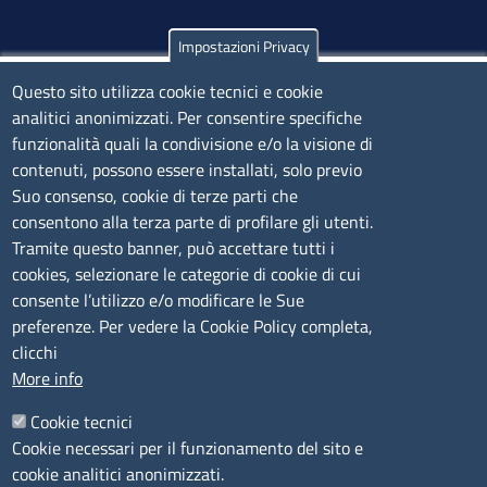
Impostazioni Privacy
Olbia
Via Nanni 43 - 07026 Olbia
Questo sito utilizza cookie tecnici e cookie
analitici anonimizzati. Per consentire specifiche
Tel. 0789 66122 | 0789 69580
funzionalità quali la condivisione e/o la visione di
mail:
ufficio.olbia@ss.camcom.it
contenuti, possono essere installati, solo previo
lunedì al venerdì: 9,00 - 12,00; lunedì pomeriggio: 16,00
Suo consenso, cookie di terze parti che
- 17,00
consentono alla terza parte di profilare gli utenti.
Tramite questo banner, può accettare tutti i
cookies, selezionare le categorie di cookie di cui
CONTATTI
consente l’utilizzo e/o modificare le Sue
preferenze. Per vedere la Cookie Policy completa,
Camera di Commercio, Industria, Artigianato e
clicchi
Agricoltura di Sassari
More info
PEC
:
cciaa@ss.legalmail.camcom.it
Cookie tecnici
P.IVA
01047570906
Cookie necessari per il funzionamento del sito e
Codice Fiscale
80000930901
cookie analitici anonimizzati.
Codice Univoco per le fatture elettroniche
: UFPXFS