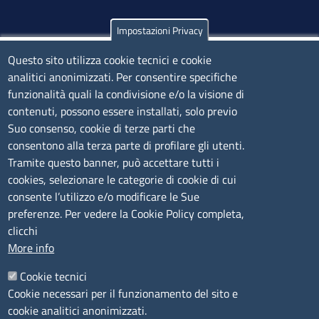
Impostazioni Privacy
Olbia
Via Nanni 43 - 07026 Olbia
Questo sito utilizza cookie tecnici e cookie
analitici anonimizzati. Per consentire specifiche
Tel. 0789 66122 | 0789 69580
funzionalità quali la condivisione e/o la visione di
mail:
ufficio.olbia@ss.camcom.it
contenuti, possono essere installati, solo previo
lunedì al venerdì: 9,00 - 12,00; lunedì pomeriggio: 16,00
Suo consenso, cookie di terze parti che
- 17,00
consentono alla terza parte di profilare gli utenti.
Tramite questo banner, può accettare tutti i
cookies, selezionare le categorie di cookie di cui
CONTATTI
consente l’utilizzo e/o modificare le Sue
preferenze. Per vedere la Cookie Policy completa,
Camera di Commercio, Industria, Artigianato e
clicchi
Agricoltura di Sassari
More info
PEC
:
cciaa@ss.legalmail.camcom.it
Cookie tecnici
P.IVA
01047570906
Cookie necessari per il funzionamento del sito e
Codice Fiscale
80000930901
cookie analitici anonimizzati.
Codice Univoco per le fatture elettroniche
: UFPXFS