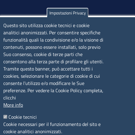
Impostazioni Privacy
Olbia
Via Nanni 43 - 07026 Olbia
Questo sito utilizza cookie tecnici e cookie
analitici anonimizzati. Per consentire specifiche
Tel. 0789 66122 | 0789 69580
funzionalità quali la condivisione e/o la visione di
mail:
ufficio.olbia@ss.camcom.it
contenuti, possono essere installati, solo previo
lunedì al venerdì: 9,00 - 12,00; lunedì pomeriggio: 16,00
Suo consenso, cookie di terze parti che
- 17,00
consentono alla terza parte di profilare gli utenti.
Tramite questo banner, può accettare tutti i
cookies, selezionare le categorie di cookie di cui
CONTATTI
consente l’utilizzo e/o modificare le Sue
preferenze. Per vedere la Cookie Policy completa,
Camera di Commercio, Industria, Artigianato e
clicchi
Agricoltura di Sassari
More info
PEC
:
cciaa@ss.legalmail.camcom.it
Cookie tecnici
P.IVA
01047570906
Cookie necessari per il funzionamento del sito e
Codice Fiscale
80000930901
cookie analitici anonimizzati.
Codice Univoco per le fatture elettroniche
: UFPXFS