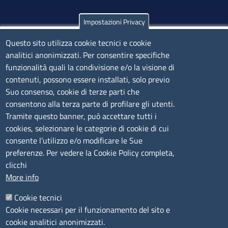
Impostazioni Privacy
Olbia
Via Nanni 43 - 07026 Olbia
Questo sito utilizza cookie tecnici e cookie
analitici anonimizzati. Per consentire specifiche
Tel. 0789 66122 | 0789 69580
funzionalità quali la condivisione e/o la visione di
mail:
ufficio.olbia@ss.camcom.it
contenuti, possono essere installati, solo previo
lunedì al venerdì: 9,00 - 12,00; lunedì pomeriggio: 16,00
Suo consenso, cookie di terze parti che
- 17,00
consentono alla terza parte di profilare gli utenti.
Tramite questo banner, può accettare tutti i
cookies, selezionare le categorie di cookie di cui
CONTATTI
consente l’utilizzo e/o modificare le Sue
preferenze. Per vedere la Cookie Policy completa,
Camera di Commercio, Industria, Artigianato e
clicchi
Agricoltura di Sassari
More info
PEC
:
cciaa@ss.legalmail.camcom.it
Cookie tecnici
P.IVA
01047570906
Cookie necessari per il funzionamento del sito e
Codice Fiscale
80000930901
cookie analitici anonimizzati.
Codice Univoco per le fatture elettroniche
: UFPXFS