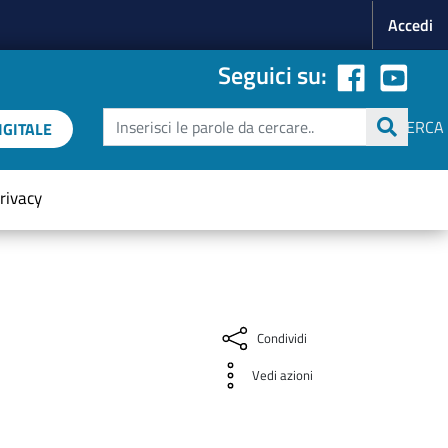
Menu p
Accedi
Seguici su:
Cerca
CERCA
GITALE
rivacy
Condividi
Vedi azioni