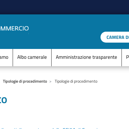
Salta al contenuto principale
CAMERA DI
IO D'ITALIA
Menu Statico
iamo
Albo camerale
Amministrazione trasparente
P
Tipologie di procedimento
Tipologie di procedimento
to