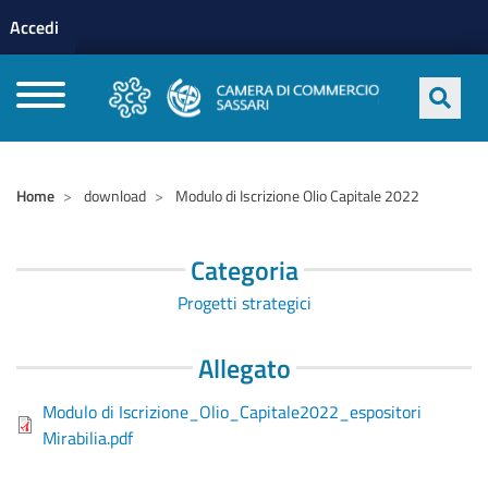
Menu profilo utente
Salta al contenuto principale
Accedi
CAMERE DI COMMERCIO D'ITALIA
Home
download
Modulo di Iscrizione Olio Capitale 2022
Categoria
Progetti strategici
Allegato
Modulo di Iscrizione_Olio_Capitale2022_espositori
Mirabilia.pdf