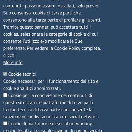
contenuti, possono essere installati, solo previo
lunedì al venerdì: 9,00 - 12,00; lunedì pomeriggio: 16,00
Suo consenso, cookie di terze parti che
- 17,00
consentono alla terza parte di profilare gli utenti.
Tramite questo banner, può accettare tutti i
cookies, selezionare le categorie di cookie di cui
CONTATTI
consente l’utilizzo e/o modificare le Sue
preferenze. Per vedere la Cookie Policy completa,
Camera di Commercio, Industria, Artigianato e
clicchi
Agricoltura di Sassari
More info
PEC
:
cciaa@ss.legalmail.camcom.it
Cookie tecnici
P.IVA
01047570906
Cookie necessari per il funzionamento del sito e
Codice Fiscale
80000930901
cookie analitici anonimizzati.
Codice Univoco per le fatture elettroniche
: UFPXFS
Cookie per la condivisione dei contenuti di
questo sito tramite piattaforme di terze parti
LINK UTILI
Cookie tecnico di terza parte che consente la
funzione di condivisione tramite social network.
Cookie di piattaforme di social networking
Segnalazione di illecito
Cookie legati alla visualizzazione di pagine social e