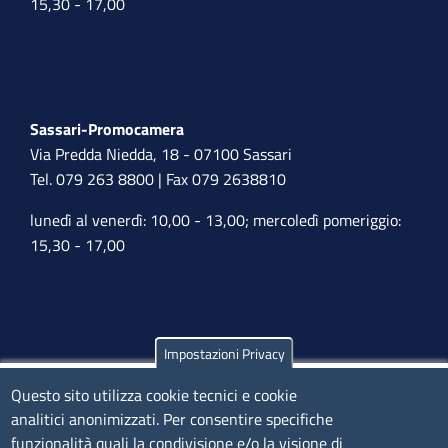
15,30 - 17,00
Sassari-Promocamera
Via Predda Niedda, 18 - 07100 Sassari
Tel. 079 263 8800 | Fax 079 2638810
lunedì al venerdì: 10,00 - 13,00; mercoledì pomeriggio:
15,30 - 17,00
Impostazioni Privacy
Olbia
Questo sito utilizza cookie tecnici e cookie
Via Nanni 43 - 07026 Olbia
analitici anonimizzati. Per consentire specifiche
Tel. 0789 66122 | 0789 69580
funzionalità quali la condivisione e/o la visione di
mail:
ufficio.olbia@ss.camcom.it