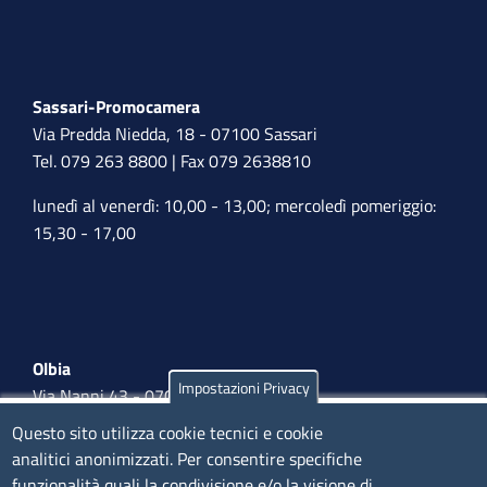
Sassari-Promocamera
Via Predda Niedda, 18 - 07100 Sassari
Tel. 079 263 8800 | Fax 079 2638810
lunedì al venerdì: 10,00 - 13,00; mercoledì pomeriggio:
15,30 - 17,00
Olbia
Impostazioni Privacy
Via Nanni 43 - 07026 Olbia
Tel. 0789 66122 | 0789 69580
Questo sito utilizza cookie tecnici e cookie
mail:
ufficio.olbia@ss.camcom.it
analitici anonimizzati. Per consentire specifiche
funzionalità quali la condivisione e/o la visione di