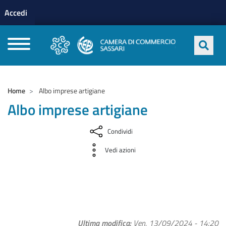
Menu profilo utente
Salta al contenuto principale
Accedi
CAMERE DI COMMERCIO D'ITALIA
Home
Albo imprese artigiane
Albo imprese artigiane
Condividi
Vedi azioni
Ultima modifica
Ven, 13/09/2024 - 14:20