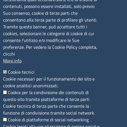
lunedì al venerdì: 9,00 - 12,00; lunedì pomeriggio: 16,00
contenuti, possono essere installati, solo previo
- 17,00
Suo consenso, cookie di terze parti che
consentono alla terza parte di profilare gli utenti.
CONTATTI
Tramite questo banner, può accettare tutti i
cookies, selezionare le categorie di cookie di cui
consente l’utilizzo e/o modificare le Sue
Camera di Commercio, Industria, Artigianato e
preferenze. Per vedere la Cookie Policy completa,
Agricoltura di Sassari
clicchi
PEC
:
cciaa@ss.legalmail.camcom.it
More info
P.IVA
01047570906
Codice Fiscale
80000930901
Cookie tecnici
Codice Univoco per le fatture elettroniche
: UFPXFS
Cookie necessari per il funzionamento del sito e
cookie analitici anonimizzati.
Cookie per la condivisione dei contenuti di
LINK UTILI
questo sito tramite piattaforme di terze parti
Cookie tecnico di terza parte che consente la
Segnalazione di illecito
funzione di condivisione tramite social network.
Amministrazione Trasparente
Cookie di piattaforme di social networking
Cookie legati alla visualizzazione di pagine social e