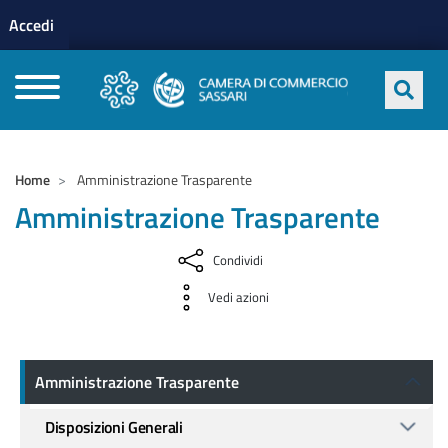
Menu profilo utente
Salta al contenuto principale
Accedi
CAMERE DI COMMERCIO D'ITALIA
Home
Amministrazione Trasparente
Amministrazione Trasparente
Condividi
Vedi azioni
Amministrazione Trasparente
Amministrazione Trasparente
Disposizioni Generali