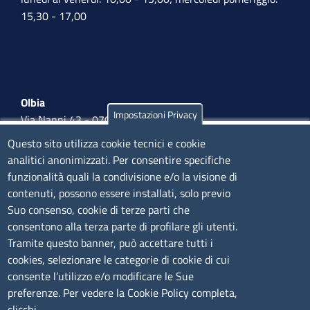
15,30 - 17,00
Olbia
Impostazioni Privacy
Via Nanni 43 - 07026 Olbia
Tel. 0789 66122 | 0789 69580
Questo sito utilizza cookie tecnici e cookie
mail:
ufficio.olbia@ss.camcom.it
analitici anonimizzati. Per consentire specifiche
funzionalità quali la condivisione e/o la visione di
lunedì al venerdì: 9,00 - 12,00; lunedì pomeriggio: 16,00
contenuti, possono essere installati, solo previo
- 17,00
Suo consenso, cookie di terze parti che
consentono alla terza parte di profilare gli utenti.
CONTATTI
Tramite questo banner, può accettare tutti i
cookies, selezionare le categorie di cookie di cui
consente l’utilizzo e/o modificare le Sue
Camera di Commercio, Industria, Artigianato e
preferenze. Per vedere la Cookie Policy completa,
Agricoltura di Sassari
clicchi