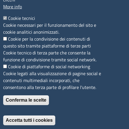
PEC
:
cciaa@ss.legalmail.camcom.it
More info
P.IVA
01047570906
Codice Fiscale
80000930901
Cookie tecnici
Codice Univoco per le fatture elettroniche
: UFPXFS
Cookie necessari per il funzionamento del sito e
cookie analitici anonimizzati.
Cookie per la condivisione dei contenuti di
LINK UTILI
questo sito tramite piattaforme di terze parti
Cookie tecnico di terza parte che consente la
Segnalazione di illecito
funzione di condivisione tramite social network.
Amministrazione Trasparente
Cookie di piattaforme di social networking
Cookie legati alla visualizzazione di pagine social e
Accesso riservato
contenuti multimediali incorporati, che
Dichiarazione di accessibilità
consentono alla terza parte di profilare l'utente.
Mappa del sito
Conferma le scelte
Immagine
È un servizio realizzato da
Accetta tutti i cookies