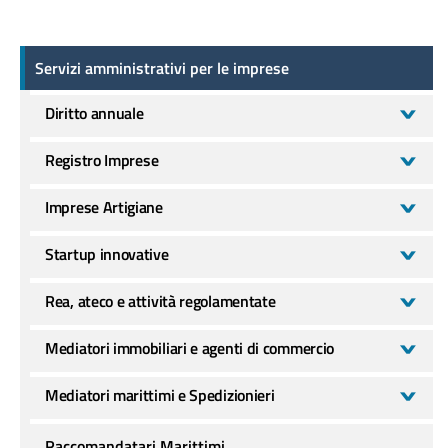
Servizi amministrativi per le imprese
Servizi amministrativi per le imprese
Diritto annuale
Registro Imprese
Imprese Artigiane
Startup innovative
Rea, ateco e attività regolamentate
Mediatori immobiliari e agenti di commercio
Mediatori marittimi e Spedizionieri
Raccomandatari Marittimi