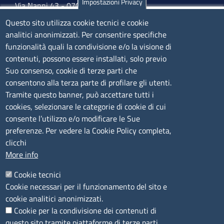
Impostazioni Privacy
Via Nanni 43 - 07026 Olbia
Tel. 0789 66122 | 0789 69580
Questo sito utilizza cookie tecnici e cookie
mail:
ufficio.olbia@ss.camcom.it
analitici anonimizzati. Per consentire specifiche
funzionalità quali la condivisione e/o la visione di
lunedì al venerdì: 9,00 - 12,00; lunedì pomeriggio: 16,00
contenuti, possono essere installati, solo previo
- 17,00
Suo consenso, cookie di terze parti che
consentono alla terza parte di profilare gli utenti.
CONTATTI
Tramite questo banner, può accettare tutti i
cookies, selezionare le categorie di cookie di cui
consente l’utilizzo e/o modificare le Sue
Camera di Commercio, Industria, Artigianato e
preferenze. Per vedere la Cookie Policy completa,
Agricoltura di Sassari
clicchi
PEC
:
cciaa@ss.legalmail.camcom.it
More info
P.IVA
01047570906
Codice Fiscale
80000930901
Cookie tecnici
Codice Univoco per le fatture elettroniche
: UFPXFS
Cookie necessari per il funzionamento del sito e
cookie analitici anonimizzati.
Cookie per la condivisione dei contenuti di
LINK UTILI
questo sito tramite piattaforme di terze parti