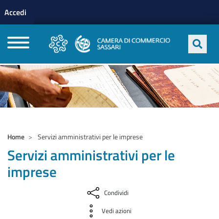
Menu profilo utente
Salta al contenuto principale
Accedi
CAMERE DI COMMERCIO D'ITALIA
Home
Servizi amministrativi per le imprese
Servizi amministrativi per le
imprese
Condividi
Vedi azioni