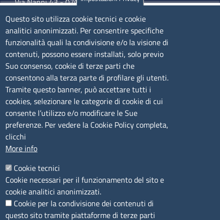
Via Nanni 43 - 07026 Olbia
Tel. 0789 66122 | 0789 69580
Questo sito utilizza cookie tecnici e cookie
mail:
ufficio.olbia@ss.camcom.it
analitici anonimizzati. Per consentire specifiche
funzionalità quali la condivisione e/o la visione di
lunedì al venerdì: 9,00 - 12,00; lunedì pomeriggio: 16,00
contenuti, possono essere installati, solo previo
- 17,00
Suo consenso, cookie di terze parti che
consentono alla terza parte di profilare gli utenti.
CONTATTI
Tramite questo banner, può accettare tutti i
cookies, selezionare le categorie di cookie di cui
consente l’utilizzo e/o modificare le Sue
Camera di Commercio, Industria, Artigianato e
preferenze. Per vedere la Cookie Policy completa,
Agricoltura di Sassari
clicchi
PEC
:
cciaa@ss.legalmail.camcom.it
More info
P.IVA
01047570906
Codice Fiscale
80000930901
Cookie tecnici
Codice Univoco per le fatture elettroniche
: UFPXFS
Cookie necessari per il funzionamento del sito e
cookie analitici anonimizzati.
Cookie per la condivisione dei contenuti di
LINK UTILI
questo sito tramite piattaforme di terze parti