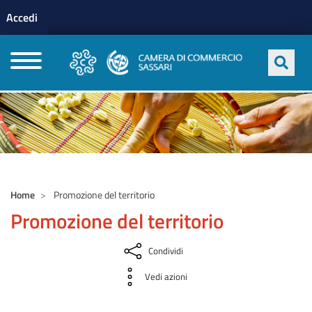
Menu profilo utente
Salta al contenuto principale
Accedi
CAMERE DI COMMERCIO D'ITALIA
Home
Promozione del territorio
Promozione del territorio
Condividi
Vedi azioni