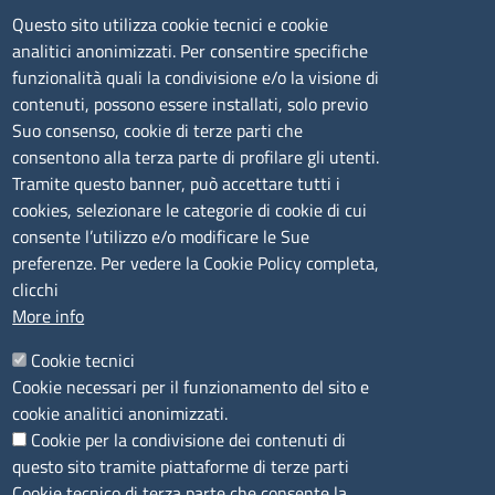
Tel. 0789 66122 | 0789 69580
Questo sito utilizza cookie tecnici e cookie
mail:
ufficio.olbia@ss.camcom.it
analitici anonimizzati. Per consentire specifiche
funzionalità quali la condivisione e/o la visione di
lunedì al venerdì: 9,00 - 12,00; lunedì pomeriggio: 16,00
contenuti, possono essere installati, solo previo
- 17,00
Suo consenso, cookie di terze parti che
consentono alla terza parte di profilare gli utenti.
CONTATTI
Tramite questo banner, può accettare tutti i
cookies, selezionare le categorie di cookie di cui
consente l’utilizzo e/o modificare le Sue
Camera di Commercio, Industria, Artigianato e
preferenze. Per vedere la Cookie Policy completa,
Agricoltura di Sassari
clicchi
PEC
:
cciaa@ss.legalmail.camcom.it
More info
P.IVA
01047570906
Codice Fiscale
80000930901
Cookie tecnici
Codice Univoco per le fatture elettroniche
: UFPXFS
Cookie necessari per il funzionamento del sito e
cookie analitici anonimizzati.
Cookie per la condivisione dei contenuti di
LINK UTILI
questo sito tramite piattaforme di terze parti
Cookie tecnico di terza parte che consente la