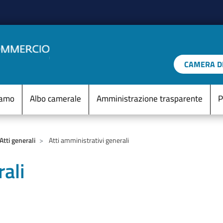
Salta al contenuto principale
CAMERA DI
IO D'ITALIA
Menu Statico
iamo
Albo camerale
Amministrazione trasparente
P
Atti generali
Atti amministrativi generali
ali