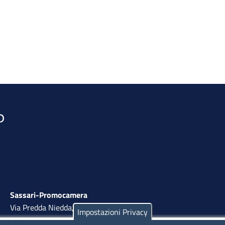
Sassari-Promocamera
Via Predda Niedda, 18 - 07100 Sassari
Impostazioni Privacy
Tel. 079 263 8800 | Fax 079 2638810