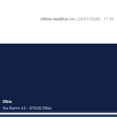
Ultima modifica
Ven, 23/01/2026 - 17:16
Olbia
Via Nanni 43 - 07026 Olbia
Tel. 0789 66122 | 0789 69580