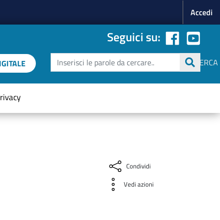
Menu p
Accedi
Seguici su:
Cerca
CERCA
GITALE
rivacy
Condividi
Vedi azioni