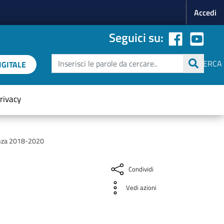
Menu p
Accedi
Seguici su:
Cerca
CERCA
GITALE
rivacy
renza 2018-2020
Condividi
Vedi azioni