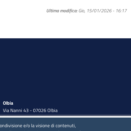
Ultima modifica
Gio, 15/01/2026 - 16:17
Olbia
Via Nanni 43 - 07026 Olbia
Tel. 0789 66122 | 0789 69580
mail:
ufficio.olbia@ss.camcom.it
condivisione e/o la visione di contenuti,