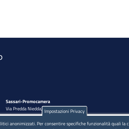
Sassari-Promocamera
Via Predda Niedda, 18 - 07100 Sassari
Impostazioni Privacy
Tel. 079 263 8800 | Fax 079 2638810
litici anonimizzati. Per consentire specifiche funzionalità quali la 
lunedì al venerdì: 10,00 - 13,00; mercoledì pomeriggio: