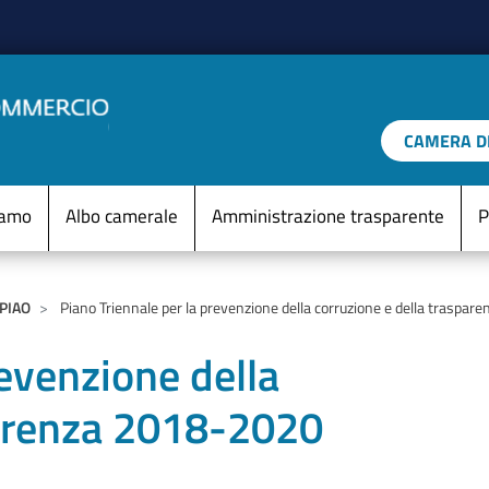
Salta al contenuto principale
CAMERA DI
IO D'ITALIA
Menu Statico
iamo
Albo camerale
Amministrazione trasparente
P
PIAO
Piano Triennale per la prevenzione della corruzione e della traspa
revenzione della
parenza 2018-2020