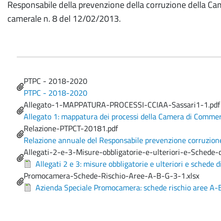
Responsabile della prevenzione della corruzione della Cam
camerale n. 8 del 12/02/2013.
Name
PTPC - 2018-2020
File
PTPC - 2018-2020
Name
Allegato-1-MAPPATURA-PROCESSI-CCIAA-Sassari1-1.pdf
File
Allegato 1: mappatura dei processi della Camera di Commerc
Name
Relazione-PTPCT-20181.pdf
File
Relazione annuale del Responsabile prevenzione corruzione 
Name
Allegati-2-e-3-Misure-obbligatorie-e-ulteriori-e-Schede-d
File
Allegati 2 e 3: misure obbligatorie e ulteriori e schede di
Name
Promocamera-Schede-Rischio-Aree-A-B-G-3-1.xlsx
File
Azienda Speciale Promocamera: schede rischio aree A-