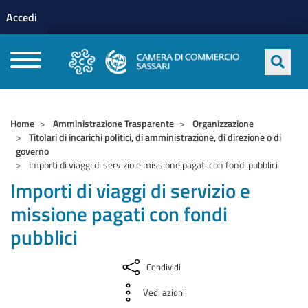
Menu profilo utente
Salta al contenuto principale
Accedi
CAMERE DI COMMERCIO D'ITALIA
Home
Amministrazione Trasparente
Organizzazione
Titolari di incarichi politici, di amministrazione, di direzione o di
governo
Importi di viaggi di servizio e missione pagati con fondi pubblici
Importi di viaggi di servizio e
missione pagati con fondi
pubblici
Condividi
Vedi azioni