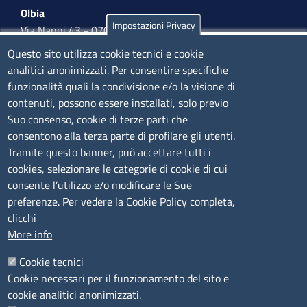
Olbia
Impostazioni Privacy
Via Nanni 43 - 07026 Olbia
Tel. 0789 66122 | 0789 69580
Questo sito utilizza cookie tecnici e cookie
mail:
ufficio.olbia@ss.camcom.it
analitici anonimizzati. Per consentire specifiche
funzionalità quali la condivisione e/o la visione di
lunedì al venerdì: 9,00 - 12,00; lunedì pomeriggio: 16,00
contenuti, possono essere installati, solo previo
- 17,00
Suo consenso, cookie di terze parti che
consentono alla terza parte di profilare gli utenti.
CONTATTI
Tramite questo banner, può accettare tutti i
cookies, selezionare le categorie di cookie di cui
consente l’utilizzo e/o modificare le Sue
Camera di Commercio, Industria, Artigianato e
preferenze. Per vedere la Cookie Policy completa,
Agricoltura di Sassari
clicchi
PEC
:
cciaa@ss.legalmail.camcom.it
More info
P.IVA
01047570906
Codice Fiscale
80000930901
Cookie tecnici
Codice Univoco per le fatture elettroniche
: UFPXFS
Cookie necessari per il funzionamento del sito e
cookie analitici anonimizzati.