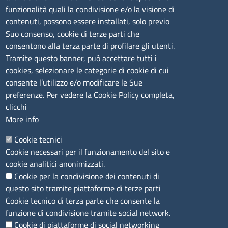
funzionalità quali la condivisione e/o la visione di
lunedì al venerdì: 9,00 - 12,00; lunedì pomeriggio: 16,00
contenuti, possono essere installati, solo previo
- 17,00
Suo consenso, cookie di terze parti che
consentono alla terza parte di profilare gli utenti.
CONTATTI
Tramite questo banner, può accettare tutti i
cookies, selezionare le categorie di cookie di cui
consente l’utilizzo e/o modificare le Sue
Camera di Commercio, Industria, Artigianato e
preferenze. Per vedere la Cookie Policy completa,
Agricoltura di Sassari
clicchi
PEC
:
cciaa@ss.legalmail.camcom.it
More info
P.IVA
01047570906
Codice Fiscale
80000930901
Cookie tecnici
Codice Univoco per le fatture elettroniche
: UFPXFS
Cookie necessari per il funzionamento del sito e
cookie analitici anonimizzati.
Cookie per la condivisione dei contenuti di
LINK UTILI
questo sito tramite piattaforme di terze parti
Cookie tecnico di terza parte che consente la
Segnalazione di illecito
funzione di condivisione tramite social network.
Amministrazione Trasparente
Cookie di piattaforme di social networking