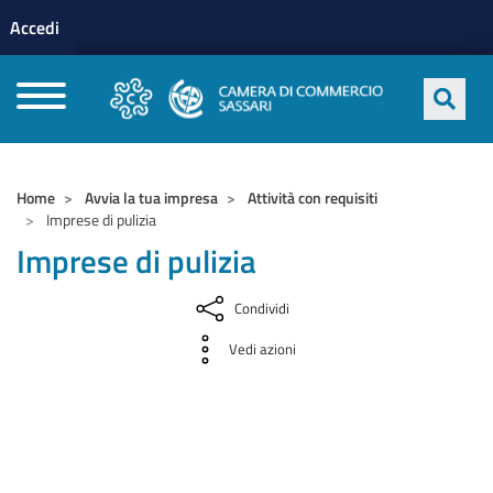
Menu profilo utente
Salta al contenuto principale
Accedi
CAMERE DI COMMERCIO D'ITALIA
Home
Avvia la tua impresa
Attività con requisiti
Imprese di pulizia
Imprese di pulizia
Condividi
Vedi azioni