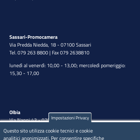
Sassari-Promocamera
Via Predda Niedda, 18 - 07100 Sassari
Tel. 079 263 8800 | Fax 079 2638810
lunedì al venerdì: 10,00 - 13,00; mercoledì pomeriggio:
15,30 - 17,00
Olbia
Impostazioni Privacy
Via Nanni 43 - 07026 Olbia
Tel. 0789 66122 | 0789 69580
Questo sito utilizza cookie tecnici e cookie
mail:
ufficio.olbia@ss.camcom.it
analitici anonimizzati. Per consentire specifiche