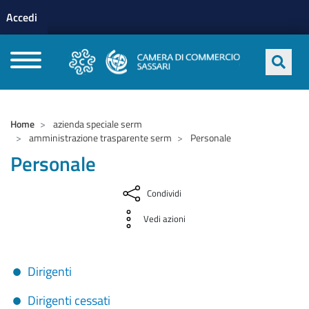
Menu profilo utente
Salta al contenuto principale
Accedi
CAMERE DI COMMERCIO D'ITALIA
Home
azienda speciale serm
amministrazione trasparente serm
Personale
Personale
Condividi
Vedi azioni
Dirigenti
Dirigenti cessati