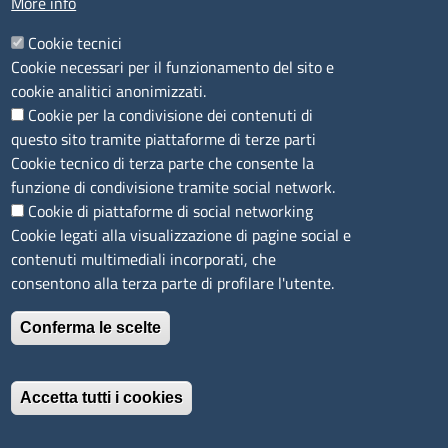
More info
P.IVA
01047570906
Codice Fiscale
80000930901
Cookie tecnici
Codice Univoco per le fatture elettroniche
: UFPXFS
Cookie necessari per il funzionamento del sito e
cookie analitici anonimizzati.
Cookie per la condivisione dei contenuti di
LINK UTILI
questo sito tramite piattaforme di terze parti
Cookie tecnico di terza parte che consente la
Segnalazione di illecito
funzione di condivisione tramite social network.
Amministrazione Trasparente
Cookie di piattaforme di social networking
Cookie legati alla visualizzazione di pagine social e
Accesso riservato
contenuti multimediali incorporati, che
Dichiarazione di accessibilità
consentono alla terza parte di profilare l'utente.
Mappa del sito
Conferma le scelte
Immagine
È un servizio realizzato da
Accetta tutti i cookies
Revoca il consenso