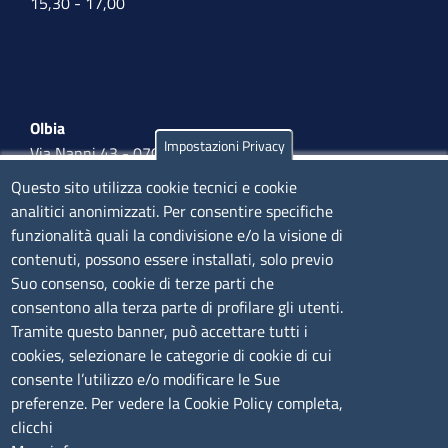
15,30 - 17,00
Olbia
Impostazioni Privacy
Via Nanni 43 - 07026 Olbia
Tel. 0789 66122 | 0789 69580
Questo sito utilizza cookie tecnici e cookie
mail:
ufficio.olbia@ss.camcom.it
analitici anonimizzati. Per consentire specifiche
funzionalità quali la condivisione e/o la visione di
lunedì al venerdì: 9,00 - 12,00; lunedì pomeriggio: 16,00
contenuti, possono essere installati, solo previo
- 17,00
Suo consenso, cookie di terze parti che
consentono alla terza parte di profilare gli utenti.
CONTATTI
Tramite questo banner, può accettare tutti i
cookies, selezionare le categorie di cookie di cui
consente l’utilizzo e/o modificare le Sue
Camera di Commercio, Industria, Artigianato e
preferenze. Per vedere la Cookie Policy completa,
Agricoltura di Sassari
clicchi
PEC
:
cciaa@ss.legalmail.camcom.it