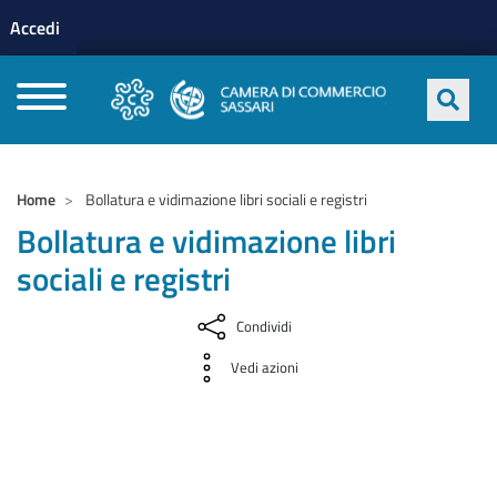
Menu profilo utente
Salta al contenuto principale
Accedi
CAMERE DI COMMERCIO D'ITALIA
Home
Bollatura e vidimazione libri sociali e registri
Bollatura e vidimazione libri
sociali e registri
Condividi
Vedi azioni