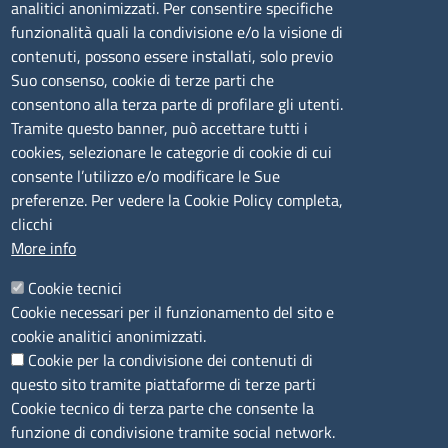
mail:
ufficio.olbia@ss.camcom.it
analitici anonimizzati. Per consentire specifiche
funzionalità quali la condivisione e/o la visione di
lunedì al venerdì: 9,00 - 12,00; lunedì pomeriggio: 16,00
contenuti, possono essere installati, solo previo
- 17,00
Suo consenso, cookie di terze parti che
consentono alla terza parte di profilare gli utenti.
CONTATTI
Tramite questo banner, può accettare tutti i
cookies, selezionare le categorie di cookie di cui
consente l’utilizzo e/o modificare le Sue
Camera di Commercio, Industria, Artigianato e
preferenze. Per vedere la Cookie Policy completa,
Agricoltura di Sassari
clicchi
PEC
:
cciaa@ss.legalmail.camcom.it
More info
P.IVA
01047570906
Codice Fiscale
80000930901
Cookie tecnici
Codice Univoco per le fatture elettroniche
: UFPXFS
Cookie necessari per il funzionamento del sito e
cookie analitici anonimizzati.
Cookie per la condivisione dei contenuti di
LINK UTILI
questo sito tramite piattaforme di terze parti
Cookie tecnico di terza parte che consente la
Segnalazione di illecito
funzione di condivisione tramite social network.