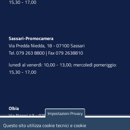
15,30 - 17,00
Sassari-Promocamera
Via Predda Niedda, 18 - 07100 Sassari
Tel. 079 263 8800 | Fax 079 2638810
lunedì al venerdì: 10,00 - 13,00; mercoledì pomeriggio:
15,30 - 17,00
Olbia
Impostazioni Privacy
Via Nanni 43 - 07026 Olbia
Tel. 0789 66122 | 0789 69580
Questo sito utilizza cookie tecnici e cookie