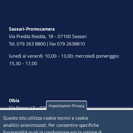
Sassari-Promocamera
Via Predda Niedda, 18 - 07100 Sassari
Tel. 079 263 8800 | Fax 079 2638810
lunedì al venerdì: 10,00 - 13,00; mercoledì pomeriggio:
15,30 - 17,00
Olbia
Impostazioni Privacy
Via Nanni 43 - 07026 Olbia
Tel. 0789 66122 | 0789 69580
Questo sito utilizza cookie tecnici e cookie
mail:
ufficio.olbia@ss.camcom.it
analitici anonimizzati. Per consentire specifiche
funzionalità quali la condivisione e/o la visione di