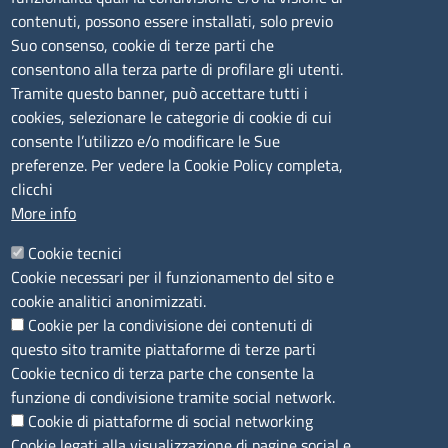
lunedì al venerdì: 9,00 - 12,00; lunedì pomeriggio: 16,00
contenuti, possono essere installati, solo previo
- 17,00
Suo consenso, cookie di terze parti che
consentono alla terza parte di profilare gli utenti.
CONTATTI
Tramite questo banner, può accettare tutti i
cookies, selezionare le categorie di cookie di cui
consente l’utilizzo e/o modificare le Sue
Camera di Commercio, Industria, Artigianato e
preferenze. Per vedere la Cookie Policy completa,
Agricoltura di Sassari
clicchi
PEC
:
cciaa@ss.legalmail.camcom.it
More info
P.IVA
01047570906
Codice Fiscale
80000930901
Cookie tecnici
Codice Univoco per le fatture elettroniche
: UFPXFS
Cookie necessari per il funzionamento del sito e
cookie analitici anonimizzati.
Cookie per la condivisione dei contenuti di
LINK UTILI
questo sito tramite piattaforme di terze parti
Cookie tecnico di terza parte che consente la
Segnalazione di illecito
funzione di condivisione tramite social network.
Amministrazione Trasparente
Cookie di piattaforme di social networking
Cookie legati alla visualizzazione di pagine social e