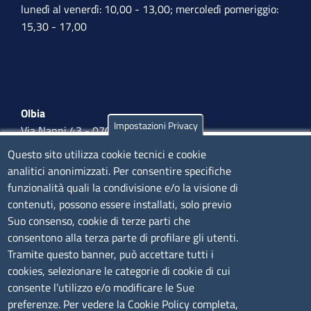
lunedì al venerdì: 10,00 - 13,00; mercoledì pomeriggio:
15,30 - 17,00
Olbia
Impostazioni Privacy
Via Nanni 43 - 07026 Olbia
Tel. 0789 66122 | 0789 69580
Questo sito utilizza cookie tecnici e cookie
mail:
ufficio.olbia@ss.camcom.it
analitici anonimizzati. Per consentire specifiche
funzionalità quali la condivisione e/o la visione di
lunedì al venerdì: 9,00 - 12,00; lunedì pomeriggio: 16,00
contenuti, possono essere installati, solo previo
- 17,00
Suo consenso, cookie di terze parti che
consentono alla terza parte di profilare gli utenti.
CONTATTI
Tramite questo banner, può accettare tutti i
cookies, selezionare le categorie di cookie di cui
consente l’utilizzo e/o modificare le Sue
Camera di Commercio, Industria, Artigianato e
preferenze. Per vedere la Cookie Policy completa,
Agricoltura di Sassari