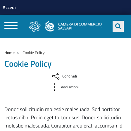
Menu profilo utente
Salta al contenuto principale
Accedi
CAMERE DI COMMERCIO D'ITALIA
Home
Cookie Policy
Cookie Policy
Condividi
Vedi azioni
Donec sollicitudin molestie malesuada. Sed porttitor
lectus nibh. Proin eget tortor risus. Donec sollicitudin
molestie malesuada. Curabitur arcu erat, accumsan id