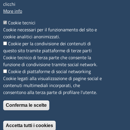
clicchi
PEC
:
cciaa@ss.legalmail.camcom.it
More info
P.IVA
01047570906
Codice Fiscale
80000930901
Cookie tecnici
Codice Univoco per le fatture elettroniche
: UFPXFS
Cookie necessari per il funzionamento del sito e
cookie analitici anonimizzati.
Cookie per la condivisione dei contenuti di
LINK UTILI
questo sito tramite piattaforme di terze parti
Cookie tecnico di terza parte che consente la
Segnalazione di illecito
funzione di condivisione tramite social network.
Amministrazione Trasparente
Cookie di piattaforme di social networking
Cookie legati alla visualizzazione di pagine social e
Accesso riservato
contenuti multimediali incorporati, che
Dichiarazione di accessibilità
consentono alla terza parte di profilare l'utente.
Mappa del sito
Conferma le scelte
Immagine
È un servizio realizzato da
Accetta tutti i cookies