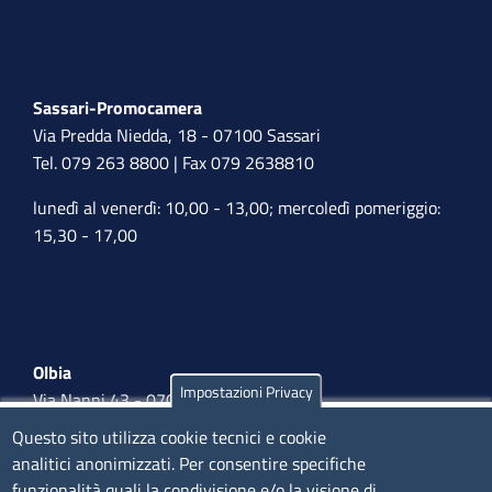
Sassari-Promocamera
Via Predda Niedda, 18 - 07100 Sassari
Tel. 079 263 8800 | Fax 079 2638810
lunedì al venerdì: 10,00 - 13,00; mercoledì pomeriggio:
15,30 - 17,00
Olbia
Impostazioni Privacy
Via Nanni 43 - 07026 Olbia
Tel. 0789 66122 | 0789 69580
Questo sito utilizza cookie tecnici e cookie
mail:
ufficio.olbia@ss.camcom.it
analitici anonimizzati. Per consentire specifiche
funzionalità quali la condivisione e/o la visione di