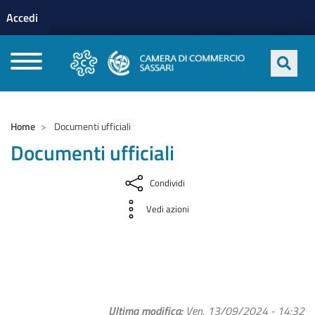
Menu profilo utente
Salta al contenuto principale
Accedi
CAMERE DI COMMERCIO D'ITALIA
Home
Documenti ufficiali
Documenti ufficiali
Condividi
Vedi azioni
Ultima modifica
Ven, 13/09/2024 - 14:32