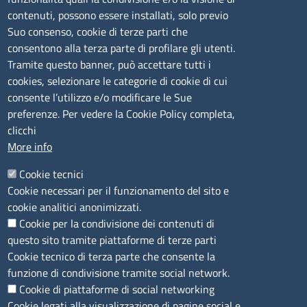
lunedì al venerdì: 9,00 - 12,00; lunedì pomeriggio: 16,00
contenuti, possono essere installati, solo previo
- 17,00
Suo consenso, cookie di terze parti che
consentono alla terza parte di profilare gli utenti.
CONTATTI
Tramite questo banner, può accettare tutti i
cookies, selezionare le categorie di cookie di cui
consente l’utilizzo e/o modificare le Sue
Camera di Commercio, Industria, Artigianato e
preferenze. Per vedere la Cookie Policy completa,
Agricoltura di Sassari
clicchi
PEC
:
cciaa@ss.legalmail.camcom.it
More info
P.IVA
01047570906
Codice Fiscale
80000930901
Cookie tecnici
Codice Univoco per le fatture elettroniche
: UFPXFS
Cookie necessari per il funzionamento del sito e
cookie analitici anonimizzati.
Cookie per la condivisione dei contenuti di
LINK UTILI
questo sito tramite piattaforme di terze parti
Cookie tecnico di terza parte che consente la
Segnalazione di illecito
funzione di condivisione tramite social network.
Amministrazione Trasparente
Cookie di piattaforme di social networking
Cookie legati alla visualizzazione di pagine social e