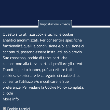
Impostazioni Privacy
Olbia
Questo sito utilizza cookie tecnici e cookie
Via Nanni 43 - 07026 Olbia
analitici anonimizzati. Per consentire specifiche
Tel. 0789 66122 | 0789 69580
funzionalità quali la condivisione e/o la visione di
mail:
ufficio.olbia@ss.camcom.it
contenuti, possono essere installati, solo previo
lunedì al venerdì: 9,00 - 12,00; lunedì pomeriggio: 16,00
Suo consenso, cookie di terze parti che
- 17,00
consentono alla terza parte di profilare gli utenti.
Tramite questo banner, può accettare tutti i
cookies, selezionare le categorie di cookie di cui
CONTATTI
consente l’utilizzo e/o modificare le Sue
preferenze. Per vedere la Cookie Policy completa,
Camera di Commercio, Industria, Artigianato e
clicchi
Agricoltura di Sassari
More info
PEC
:
cciaa@ss.legalmail.camcom.it
Cookie tecnici