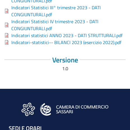
CONGIUNTURALI.pdf
Indicatori Statistici III° trimestre 2023 - DATI
CONGIUNTURALI.pdf
Indicatori Statistici IV trimestre 2023 - DATI
CONGIUNTURALI.pdf
Indicatori statistici ANNO 2023 - DATI STRUTTURALI.pdf
Indicatori-statistici-- BILANCI 2023 (esercizio 2022).pdf
Versione
1.0
SEDI E ORARI