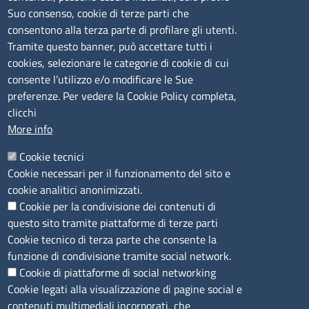
lunedì al venerdì: 9,00 - 12,00; lunedì pomeriggio: 16,00
Suo consenso, cookie di terze parti che
- 17,00
consentono alla terza parte di profilare gli utenti.
Tramite questo banner, può accettare tutti i
cookies, selezionare le categorie di cookie di cui
CONTATTI
consente l’utilizzo e/o modificare le Sue
preferenze. Per vedere la Cookie Policy completa,
Camera di Commercio, Industria, Artigianato e
clicchi
Agricoltura di Sassari
More info
PEC
:
cciaa@ss.legalmail.camcom.it
Cookie tecnici
P.IVA
01047570906
Cookie necessari per il funzionamento del sito e
Codice Fiscale
80000930901
cookie analitici anonimizzati.
Codice Univoco per le fatture elettroniche
: UFPXFS
Cookie per la condivisione dei contenuti di
questo sito tramite piattaforme di terze parti
LINK UTILI
Cookie tecnico di terza parte che consente la
funzione di condivisione tramite social network.
Cookie di piattaforme di social networking
Segnalazione di illecito
Cookie legati alla visualizzazione di pagine social e
Amministrazione Trasparente
contenuti multimediali incorporati, che