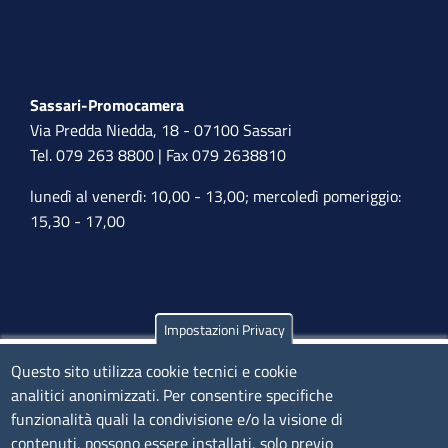
Sassari-Promocamera
Via Predda Niedda, 18 - 07100 Sassari
Tel. 079 263 8800 | Fax 079 2638810
lunedì al venerdì: 10,00 - 13,00; mercoledì pomeriggio:
15,30 - 17,00
Impostazioni Privacy
Olbia
Questo sito utilizza cookie tecnici e cookie
Via Nanni 43 - 07026 Olbia
analitici anonimizzati. Per consentire specifiche
Tel. 0789 66122 | 0789 69580
funzionalità quali la condivisione e/o la visione di
mail:
ufficio.olbia@ss.camcom.it
contenuti, possono essere installati, solo previo