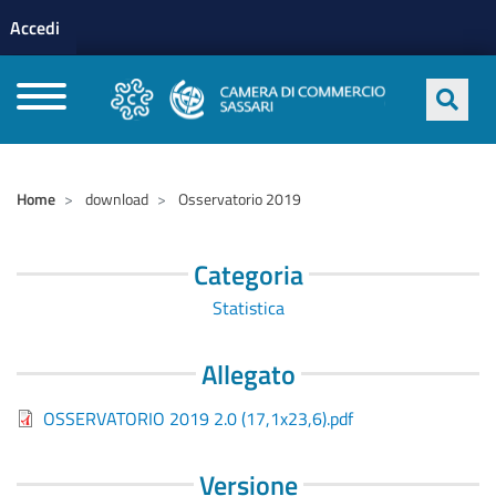
Menu profilo utente
Salta al contenuto principale
Accedi
CAMERE DI COMMERCIO D'ITALIA
Home
download
Osservatorio 2019
Categoria
Statistica
Allegato
OSSERVATORIO 2019 2.0 (17,1x23,6).pdf
Versione