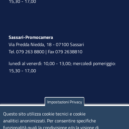
15,30 - 17,00
Sassari-Promocamera
Via Predda Niedda, 18 - 07100 Sassari
Tel. 079 263 8800 | Fax 079 2638810
lunedì al venerdì: 10,00 - 13,00; mercoledì pomeriggio:
15,30 - 17,00
Impostazioni Privacy
Olbia
Questo sito utilizza cookie tecnici e cookie
Via Nanni 43 - 07026 Olbia
analitici anonimizzati. Per consentire specifiche
Tel. 0789 66122 | 0789 69580
funzionalità quali la condivisione e/o la visione di
mail:
ufficio.olbia@ss.camcom.it