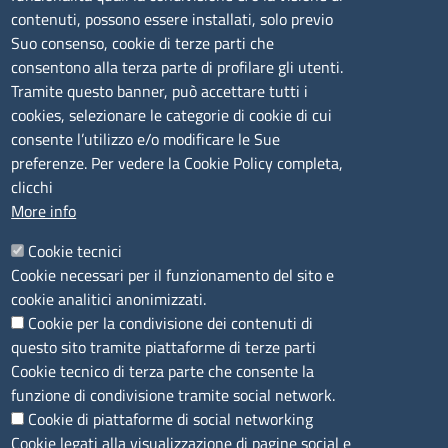
contenuti, possono essere installati, solo previo
lunedì al venerdì: 9,00 - 12,00; lunedì pomeriggio: 16,00
Suo consenso, cookie di terze parti che
- 17,00
consentono alla terza parte di profilare gli utenti.
Tramite questo banner, può accettare tutti i
cookies, selezionare le categorie di cookie di cui
CONTATTI
consente l’utilizzo e/o modificare le Sue
preferenze. Per vedere la Cookie Policy completa,
Camera di Commercio, Industria, Artigianato e
clicchi
Agricoltura di Sassari
More info
PEC
:
cciaa@ss.legalmail.camcom.it
Cookie tecnici
P.IVA
01047570906
Cookie necessari per il funzionamento del sito e
Codice Fiscale
80000930901
cookie analitici anonimizzati.
Codice Univoco per le fatture elettroniche
: UFPXFS
Cookie per la condivisione dei contenuti di
questo sito tramite piattaforme di terze parti
LINK UTILI
Cookie tecnico di terza parte che consente la
funzione di condivisione tramite social network.
Cookie di piattaforme di social networking
Segnalazione di illecito
Cookie legati alla visualizzazione di pagine social e