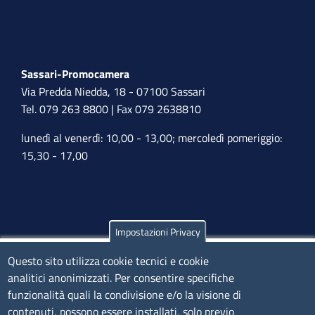
Sassari-Promocamera
Via Predda Niedda, 18 - 07100 Sassari
Tel. 079 263 8800 | Fax 079 2638810
lunedì al venerdì: 10,00 - 13,00; mercoledì pomeriggio:
15,30 - 17,00
Impostazioni Privacy
Olbia
Questo sito utilizza cookie tecnici e cookie
Via Nanni 43 - 07026 Olbia
analitici anonimizzati. Per consentire specifiche
Tel. 0789 66122 | 0789 69580
funzionalità quali la condivisione e/o la visione di
mail:
ufficio.olbia@ss.camcom.it
contenuti, possono essere installati, solo previo