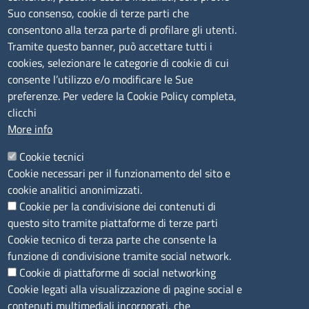
lunedì al venerdì: 9,00 - 12,00; lunedì pomeriggio: 16,00
Suo consenso, cookie di terze parti che
- 17,00
consentono alla terza parte di profilare gli utenti.
Tramite questo banner, può accettare tutti i
cookies, selezionare le categorie di cookie di cui
CONTATTI
consente l’utilizzo e/o modificare le Sue
preferenze. Per vedere la Cookie Policy completa,
Camera di Commercio, Industria, Artigianato e
clicchi
Agricoltura di Sassari
More info
PEC
:
cciaa@ss.legalmail.camcom.it
Cookie tecnici
P.IVA
01047570906
Cookie necessari per il funzionamento del sito e
Codice Fiscale
80000930901
cookie analitici anonimizzati.
Codice Univoco per le fatture elettroniche
: UFPXFS
Cookie per la condivisione dei contenuti di
questo sito tramite piattaforme di terze parti
LINK UTILI
Cookie tecnico di terza parte che consente la
funzione di condivisione tramite social network.
Cookie di piattaforme di social networking
Segnalazione di illecito
Cookie legati alla visualizzazione di pagine social e
Amministrazione Trasparente
contenuti multimediali incorporati, che