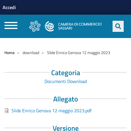
Menu profilo utente
Salta al contenuto principale
Accedi
CAMERE DI COMMERCIO D'ITALIA
Home
download
Slide Enrico Genova 12 maggio 2023
Categoria
Documenti Download
Allegato
Slide Enrico Genova 12 maggio 2023.pdf
Versione