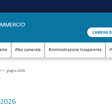
Salta al contenuto principale
CAMERA DI
IO D'ITALIA
Menu Statico
iamo
Albo camerale
Amministrazione trasparente
P
 il 1° giugno 2026
o 2026