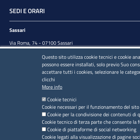
SEDI E ORARI
Sassari
Via Roma, 74 - 07100 Sassari
Tel. 079 2080274
Questo sito utilizza cookie tecnici e cookie ana
possono essere installati, solo previo Suo cons
lunedì - venerdì: 10,00 - 13,00; mercoledì pomeriggio:
accettare tutti i cookies, selezionare le catego
15,30 - 17,00
clicchi
More info
CONTATTI
Cookie tecnici
Cookie necessari per il funzionamento del sito 
Camera di Commercio, Industria, Artigianato e
Cookie per la condivisione dei contenuti di 
Agricoltura di Sassari
Cookie tecnico di terza parte che consente la 
PEC
:
cciaa@ss.legalmail.camcom.it
Cookie di piattaforme di social networking
P.IVA
01047570906
Cookie legati alla visualizzazione di pagine soc