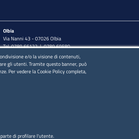
Olbia
Via Nanni 43 - 07026 Olbia
Tel. 0789 66122 | 0789 69580
mail:
ufficio.olbia@ss.camcom.it
condivisione e/o la visione di contenuti,
lare gli utenti. Tramite questo banner, può
lunedì al venerdì: 9,00 - 12,00; lunedì pomeriggio: 16,00 -
enze. Per vedere la Cookie Policy completa,
17,00
arte di profilare l'utente.