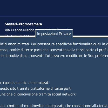
Sassari-Promocamera
Via Predda Niedda, 18 - 07100 Sassari
Impostazioni Privacy
Tel. 079 263 8800 | Fax 079 2638810
litici anonimizzati. Per consentire specifiche funzionalità quali la 
lunedì al venerdì: 10,00 - 13,00; mercoledì pomeriggio:
enso, cookie di terze parti che consentono alla terza parte di profi
15,30 - 17,00
rie di cookie di cui consente l’utilizzo e/o modificare le Sue prefer
LINK UTILI
e cookie analitici anonimizzati.
Segnalazione di illecito
questo sito tramite piattaforme di terze parti
Amministrazione Trasparente
funzione di condivisione tramite social network.
Accesso riservato
ial e contenuti multimediali incorporati, che consentono alla terza p
Dichiarazione di accessibilità