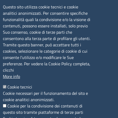
Tel. 0789 66122 | 0789 69580
Questo sito utilizza cookie tecnici e cookie
mail:
ufficio.olbia@ss.camcom.it
analitici anonimizzati. Per consentire specifiche
funzionalità quali la condivisione e/o la visione di
lunedì al venerdì: 9,00 - 12,00; lunedì pomeriggio: 16,00
contenuti, possono essere installati, solo previo
- 17,00
Suo consenso, cookie di terze parti che
consentono alla terza parte di profilare gli utenti.
CONTATTI
Tramite questo banner, può accettare tutti i
cookies, selezionare le categorie di cookie di cui
consente l’utilizzo e/o modificare le Sue
Camera di Commercio, Industria, Artigianato e
preferenze. Per vedere la Cookie Policy completa,
Agricoltura di Sassari
clicchi
PEC
:
cciaa@ss.legalmail.camcom.it
More info
P.IVA
01047570906
Codice Fiscale
80000930901
Cookie tecnici
Codice Univoco per le fatture elettroniche
: UFPXFS
Cookie necessari per il funzionamento del sito e
cookie analitici anonimizzati.
Cookie per la condivisione dei contenuti di
LINK UTILI
questo sito tramite piattaforme di terze parti