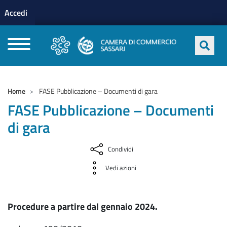
Menu profilo utente
Salta al contenuto principale
Accedi
CAMERE DI COMMERCIO D'ITALIA
Home
FASE Pubblicazione – Documenti di gara
FASE Pubblicazione – Documenti
di gara
Condividi
Vedi azioni
Procedure a partire dal gennaio 2024.