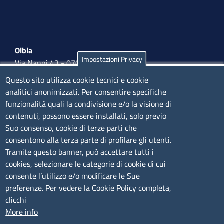
Olbia
Impostazioni Privacy
Via Nanni 43 - 07026 Olbia
Tel. 0789 66122 | 0789 69580
Questo sito utilizza cookie tecnici e cookie
mail:
ufficio.olbia@ss.camcom.it
analitici anonimizzati. Per consentire specifiche
funzionalità quali la condivisione e/o la visione di
lunedì al venerdì: 9,00 - 12,00; lunedì pomeriggio: 16,00
contenuti, possono essere installati, solo previo
- 17,00
Suo consenso, cookie di terze parti che
consentono alla terza parte di profilare gli utenti.
CONTATTI
Tramite questo banner, può accettare tutti i
cookies, selezionare le categorie di cookie di cui
consente l’utilizzo e/o modificare le Sue
Camera di Commercio, Industria, Artigianato e
preferenze. Per vedere la Cookie Policy completa,
Agricoltura di Sassari
clicchi
PEC
:
cciaa@ss.legalmail.camcom.it
More info
P.IVA
01047570906