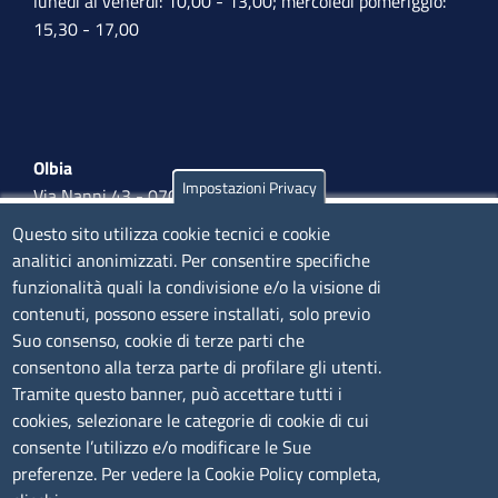
lunedì al venerdì: 10,00 - 13,00; mercoledì pomeriggio:
15,30 - 17,00
Olbia
Impostazioni Privacy
Via Nanni 43 - 07026 Olbia
Tel. 0789 66122 | 0789 69580
Questo sito utilizza cookie tecnici e cookie
mail:
ufficio.olbia@ss.camcom.it
analitici anonimizzati. Per consentire specifiche
funzionalità quali la condivisione e/o la visione di
lunedì al venerdì: 9,00 - 12,00; lunedì pomeriggio: 16,00
contenuti, possono essere installati, solo previo
- 17,00
Suo consenso, cookie di terze parti che
consentono alla terza parte di profilare gli utenti.
CONTATTI
Tramite questo banner, può accettare tutti i
cookies, selezionare le categorie di cookie di cui
consente l’utilizzo e/o modificare le Sue
Camera di Commercio, Industria, Artigianato e
preferenze. Per vedere la Cookie Policy completa,
Agricoltura di Sassari