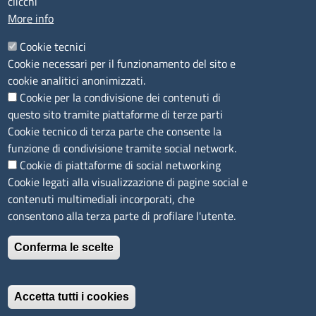
clicchi
PEC
:
cciaa@ss.legalmail.camcom.it
More info
P.IVA
01047570906
Codice Fiscale
80000930901
Cookie tecnici
Codice Univoco per le fatture elettroniche
: UFPXFS
Cookie necessari per il funzionamento del sito e
cookie analitici anonimizzati.
Cookie per la condivisione dei contenuti di
LINK UTILI
questo sito tramite piattaforme di terze parti
Cookie tecnico di terza parte che consente la
Segnalazione di illecito
funzione di condivisione tramite social network.
Amministrazione Trasparente
Cookie di piattaforme di social networking
Cookie legati alla visualizzazione di pagine social e
Accesso riservato
contenuti multimediali incorporati, che
Dichiarazione di accessibilità
consentono alla terza parte di profilare l'utente.
Mappa del sito
Conferma le scelte
Immagine
È un servizio realizzato da
Accetta tutti i cookies