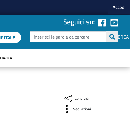
Menu p
Accedi
Seguici su:
Cerca
CERCA
GITALE
rivacy
Condividi
Vedi azioni