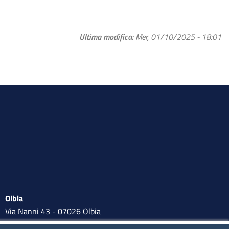
Ultima modifica
Mer, 01/10/2025 - 18:01
Olbia
Via Nanni 43 - 07026 Olbia
Tel. 0789 66122 | 0789 69580