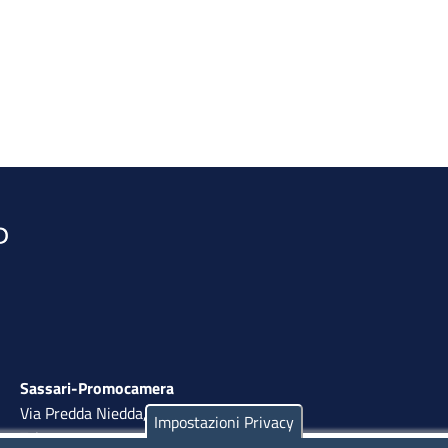
Sassari-Promocamera
Via Predda Niedda, 18 - 07100 Sassari
Impostazioni Privacy
Tel. 079 263 8800 | Fax 079 2638810