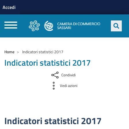
Menu profilo utente
Salta al contenuto principale
Accedi
CAMERE DI COMMERCIO D'ITALIA
Home
Indicatori statistici 2017
Indicatori statistici 2017
Condividi
Vedi azioni
Indicatori statistici 2017