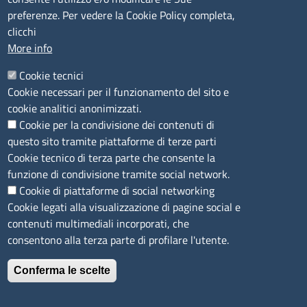
Camera di Commercio, Industria, Artigianato e
preferenze. Per vedere la Cookie Policy completa,
Agricoltura di Sassari
clicchi
PEC
:
cciaa@ss.legalmail.camcom.it
More info
P.IVA
01047570906
Codice Fiscale
80000930901
Cookie tecnici
Codice Univoco per le fatture elettroniche
: UFPXFS
Cookie necessari per il funzionamento del sito e
cookie analitici anonimizzati.
Cookie per la condivisione dei contenuti di
LINK UTILI
questo sito tramite piattaforme di terze parti
Cookie tecnico di terza parte che consente la
Segnalazione di illecito
funzione di condivisione tramite social network.
Amministrazione Trasparente
Cookie di piattaforme di social networking
Cookie legati alla visualizzazione di pagine social e
Accesso riservato
contenuti multimediali incorporati, che
Dichiarazione di accessibilità
consentono alla terza parte di profilare l'utente.
Mappa del sito
Conferma le scelte
Immagine