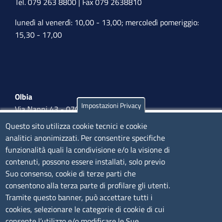
Tel. 079 263 8800 | Fax 079 2638810
lunedì al venerdì: 10,00 - 13,00; mercoledì pomeriggio:
15,30 - 17,00
Olbia
Impostazioni Privacy
Via Nanni 43 - 07026 Olbia
Tel. 0789 66122 | 0789 69580
Questo sito utilizza cookie tecnici e cookie
mail:
ufficio.olbia@ss.camcom.it
analitici anonimizzati. Per consentire specifiche
funzionalità quali la condivisione e/o la visione di
lunedì al venerdì: 9,00 - 12,00; lunedì pomeriggio: 16,00
contenuti, possono essere installati, solo previo
- 17,00
Suo consenso, cookie di terze parti che
consentono alla terza parte di profilare gli utenti.
CONTATTI
Tramite questo banner, può accettare tutti i
cookies, selezionare le categorie di cookie di cui
consente l’utilizzo e/o modificare le Sue