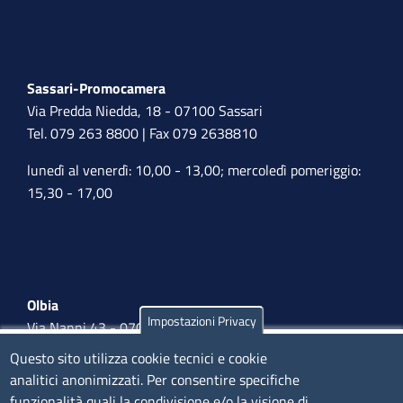
Sassari-Promocamera
Via Predda Niedda, 18 - 07100 Sassari
Tel. 079 263 8800 | Fax 079 2638810
lunedì al venerdì: 10,00 - 13,00; mercoledì pomeriggio:
15,30 - 17,00
Olbia
Impostazioni Privacy
Via Nanni 43 - 07026 Olbia
Tel. 0789 66122 | 0789 69580
Questo sito utilizza cookie tecnici e cookie
mail:
ufficio.olbia@ss.camcom.it
analitici anonimizzati. Per consentire specifiche
funzionalità quali la condivisione e/o la visione di