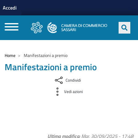
Menu profilo utente
Salta al contenuto principale
Accedi
CAMERE DI COMMERCIO D'ITALIA
Home
Manifestazioni a premio
Manifestazioni a premio
Condividi
Vedi azioni
Ultima modifica
Mar, 30/09/2025 - 17:48