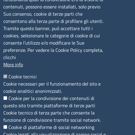
lunedì al venerdì: 9,00 - 12,00; lunedì pomeriggio: 16,00
contenuti, possono essere installati, solo previo
- 17,00
Suo consenso, cookie di terze parti che
consentono alla terza parte di profilare gli utenti.
CONTATTI
Tramite questo banner, può accettare tutti i
cookies, selezionare le categorie di cookie di cui
consente l’utilizzo e/o modificare le Sue
Camera di Commercio, Industria, Artigianato e
preferenze. Per vedere la Cookie Policy completa,
Agricoltura di Sassari
clicchi
PEC
:
cciaa@ss.legalmail.camcom.it
More info
P.IVA
01047570906
Codice Fiscale
80000930901
Cookie tecnici
Codice Univoco per le fatture elettroniche
: UFPXFS
Cookie necessari per il funzionamento del sito e
cookie analitici anonimizzati.
Cookie per la condivisione dei contenuti di
LINK UTILI
questo sito tramite piattaforme di terze parti
Cookie tecnico di terza parte che consente la
Segnalazione di illecito
funzione di condivisione tramite social network.
Amministrazione Trasparente
Cookie di piattaforme di social networking
Cookie legati alla visualizzazione di pagine social e