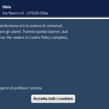
Olbia
Via Nanni 43 - 07026 Olbia
Tel. 0789 66122 | 0789 69580
mail:
ufficio.olbia@ss.camcom.it
condivisione e/o la visione di contenuti,
lare gli utenti. Tramite questo banner, può
lunedì al venerdì: 9,00 - 12,00; lunedì pomeriggio: 16,00 -
enze. Per vedere la Cookie Policy completa,
17,00
arte di profilare l'utente.
Immagine
È un servizio realizzato da
Accetta tutti i cookies
Revoca il conse