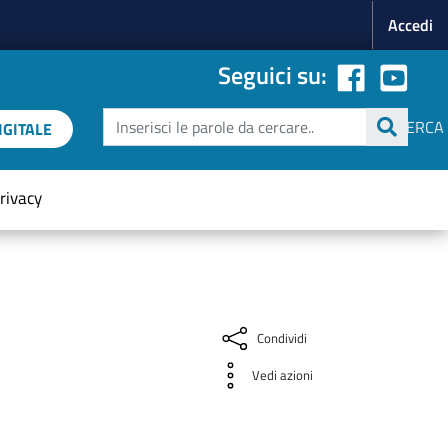
Menu p
Accedi
Seguici su:
Cerca
CERCA
GITALE
rivacy
Condividi
Vedi azioni