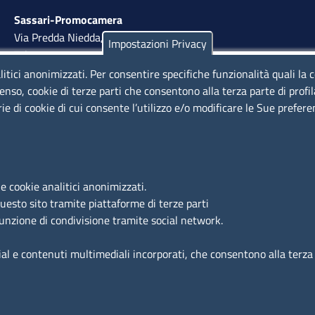
Sassari-Promocamera
Via Predda Niedda, 18 - 07100 Sassari
Impostazioni Privacy
Tel. 079 263 8800 | Fax 079 2638810
litici anonimizzati. Per consentire specifiche funzionalità quali la 
lunedì al venerdì: 10,00 - 13,00; mercoledì pomeriggio:
enso, cookie di terze parti che consentono alla terza parte di profi
15,30 - 17,00
rie di cookie di cui consente l’utilizzo e/o modificare le Sue prefer
LINK UTILI
e cookie analitici anonimizzati.
Segnalazione di illecito
questo sito tramite piattaforme di terze parti
funzione di condivisione tramite social network.
Amministrazione Trasparente
Accesso riservato
ial e contenuti multimediali incorporati, che consentono alla terza p
Dichiarazione di accessibilità
Mappa del sito