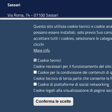
Sassari
Via Roma, 74 - 07100 Sassari
Tel. 079 2080274
Questo sito utilizza cookie tecnici e cookie ana
possono essere installati, solo previo Suo cons
lunedì - venerdì: 10,00 - 13,00; mercoledì pomeriggio:
accettare tutti i cookies, selezionare le catego
15,30 - 17,00
clicchi
More info
CONTATTI
Cookie tecnici
Cookie necessari per il funzionamento del sito 
Camera di Commercio, Industria, Artigianato e
Cookie per la condivisione dei contenuti di 
Agricoltura di Sassari
Cookie tecnico di terza parte che consente la 
PEC
:
cciaa@ss.legalmail.camcom.it
Cookie di piattaforme di social networking
P.IVA
01047570906
Cookie legati alla visualizzazione di pagine soc
Codice Fiscale
80000930901
Conferma le scelte
Codice Univoco per le fatture elettroniche
: UFPXFS