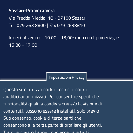
Sassari-Promocamera
Via Predda Niedda, 18 - 07100 Sassari
Tel. 079 263 8800 | Fax 079 2638810
lunedì al venerdì: 10,00 - 13,00; mercoledì pomeriggio:
15,30 - 17,00
Impostazioni Privacy
Olbia
Via Nanni 43 - 07026 Olbia
Questo sito utilizza cookie tecnici e cookie
analitici anonimizzati. Per consentire specifiche
Tel. 0789 66122 | 0789 69580
funzionalità quali la condivisione e/o la visione di
mail:
ufficio.olbia@ss.camcom.it
contenuti, possono essere installati, solo previo
lunedì al venerdì: 9,00 - 12,00; lunedì pomeriggio: 16,00
Suo consenso, cookie di terze parti che
- 17,00
consentono alla terza parte di profilare gli utenti.
Tramite questo banner, può accettare tutti i