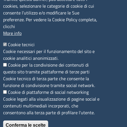
cookies, selezionare le categorie di cookie di cui
CONTATTI
consente l’utilizzo e/o modificare le Sue
preferenze. Per vedere la Cookie Policy completa,
Camera di Commercio, Industria, Artigianato e
clicchi
Agricoltura di Sassari
More info
PEC
:
cciaa@ss.legalmail.camcom.it
Cookie tecnici
P.IVA
01047570906
Cookie necessari per il funzionamento del sito e
Codice Fiscale
80000930901
cookie analitici anonimizzati.
Codice Univoco per le fatture elettroniche
: UFPXFS
Cookie per la condivisione dei contenuti di
questo sito tramite piattaforme di terze parti
LINK UTILI
Cookie tecnico di terza parte che consente la
funzione di condivisione tramite social network.
Cookie di piattaforme di social networking
Segnalazione di illecito
Cookie legati alla visualizzazione di pagine social e
Amministrazione Trasparente
contenuti multimediali incorporati, che
Accesso riservato
consentono alla terza parte di profilare l'utente.
Dichiarazione di accessibilità
Mappa del sito
Conferma le scelte