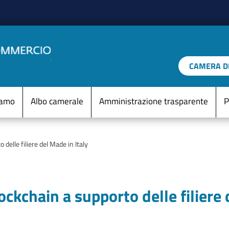
Salta al contenuto principale
CAMERA DI
IO D'ITALIA
Menu Statico
iamo
Albo camerale
Amministrazione trasparente
P
elle filiere del Made in Italy
kchain a supporto delle filiere 