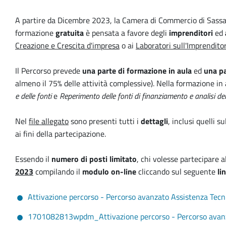
A partire da Dicembre 2023, la Camera di Commercio di Sassari
formazione
gratuita
è pensata a favore degli
imprenditori
ed
Creazione e Crescita d'impresa
o ai
Laboratori sull'Imprendito
Il Percorso prevede
una parte di formazione in aula
ed
una pa
almeno il 75% delle attività complessive). Nella formazione in 
e delle fonti
e
Reperimento delle fonti di finanziamento e analisi de
Nel
file allegato
sono presenti tutti i
dettagli
, inclusi quelli su
ai fini della partecipazione.
Essendo il
numero di posti limitato
, chi volesse partecipare 
2023
compilando il
modulo on-line
cliccando sul seguente
li
Attivazione percorso - Percorso avanzato Assistenza Tecni
1701082813wpdm_Attivazione percorso - Percorso avanzat